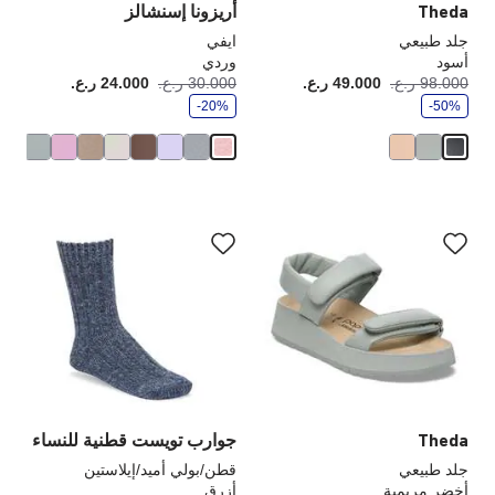
Theda
أريزونا إسنشالز
جلد طبيعي
ايفي
أسود
وردي
و
و
98.000 ر.ع.
49.000 ر.ع.
أصبح
كانت:
30.000 ر.ع.
24.000 ر.ع.
أصبح
كانت
ف
ف
-50%
ر
-20%
ر
سيؤدي
سي
التفاعل
الت
مع
مع
ألوان
ألو
العينة
الع
إلى
إلى
تحديث
تحد
صورة
صو
المنتج
الم
Theda
جوارب تويست قطنية للنساء
جلد طبيعي
قطن/بولي أميد/إيلاستين
أخضر مريمية
أزرق