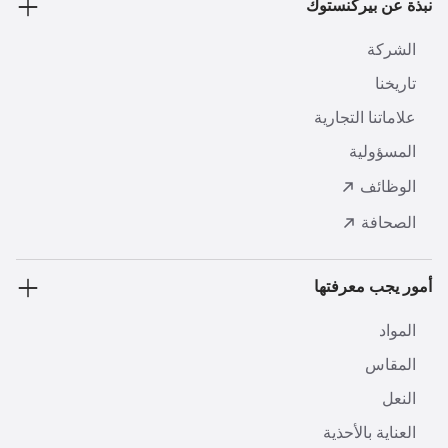
نبذة عن بيركنستوك
الشركة
تاريخنا
علاماتنا التجارية
المسؤولية
الوظائف
الصحافة
أمور يجب معرفتها
المواد
المقاس
النعل
العناية بالأحذية