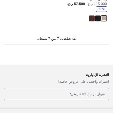
و
115.000 ر.ع.
57.500 ر.ع.
أصبح
كانت:
ف
-50%
ر
لقد شاهدت 7 من 7 منتجات
النشرة الإخبارية
اشترك واحصل على عروض خاصة!
عنوان بريدك الإلكتروني
*