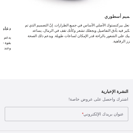
صميم أسطوري
عد نعل بيركنستوك الأصلي الأساس في جميع الطرازات. إنّ التصميم الذي تم
دعامة
لتفكير فيه بأدق التفاصيل ويجعلك تشعر وكأنك تقف في الرمال، يساعد
دميك على الشعور بالراحة قدر الإمكان لساعات طويلة. ويدعم ذلك الصحة
يدعم ال
يعزز الرفاهية.
بقوة في 
وعند انت
النشرة الإخبارية
اشترك واحصل على عروض خاصة!
عنوان بريدك الإلكتروني
*