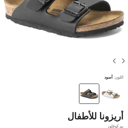
اللون:
أسود
أريزونا للأطفال
بيركوفلور