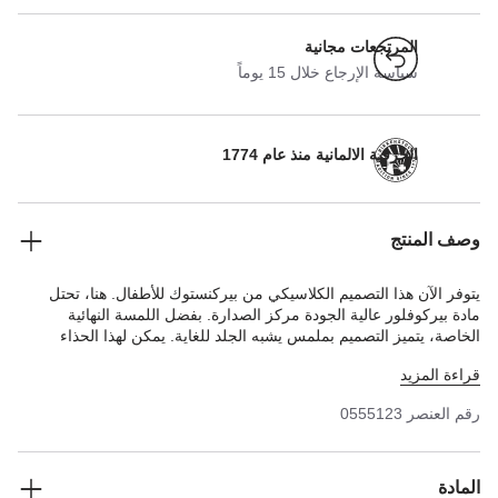
المرتجعات مجانية
سياسة الإرجاع خلال 15 يوماً
الحرفية الالمانية منذ عام 1774
وصف المنتج
يتوفر الآن هذا التصميم الكلاسيكي من بيركنستوك للأطفال. هنا، تحتل
مادة بيركوفلور عالية الجودة مركز الصدارة. بفضل اللمسة النهائية
الخاصة، يتميز التصميم بملمس يشبه الجلد للغاية. يمكن لهذا الحذاء
خفيف الوزن والمتين أن يتحمل أي موقف - وسيحب الأطفال مدى سهولة
قراءة المزيد
انتعاله.
رقم العنصر
0555123
المادة