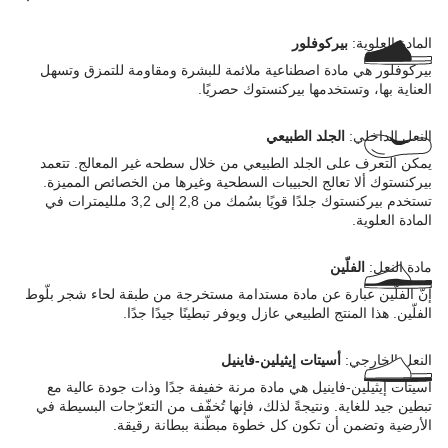
المادة العلوية:
بيركوفلور
بيركوفلور هي مادة اصطناعية ملائمة للبشرة ومقاومة للتمزق وتسهل
العناية بها، وتستخدمها بيركنستوك حصريًا.
النعل الداخلي:
الجلد الطبيعي
يمكن التعرف على الجلد الطبيعي من خلال سطحه غير المعالج. تتعمد
بيركنستوك ألا تعالج الحبيبات السطحية وغيرها من الخصائص المميزة.
تستخدم بيركنستوك جلدًا قويًا بسُمك من 2,8 إلى 3,2 ملليمترات في
المادة العلوية.
مادة النعل:
الفلّين
إنّ الفلّين عبارة عن مادة مستدامة مستخرجة من طبقة لحاء شجر بلّوط
الفلّين. هذا المنتج الطبيعي عازل ويوفر تبطينًا جيدًا جدًا.
النعل الخارجي:
أسيتات إيثيلين-فاينيل
أسيتات إيثيلين-فاينيل هي مادة مرنة خفيفة جدًا وذات جودة عالية مع
تبطين جيد للغاية. ونتيجةً لذلك، فإنها تُخفّف من التعرّجات البسيطة في
الأرضية وتضمن أن تكون كل خطوة مبطّنة ببطانة رقيقة.