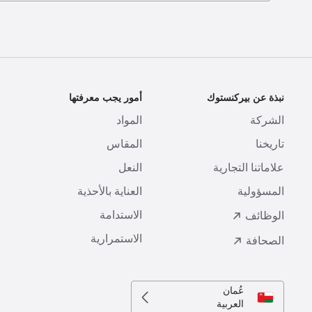
نبذة عن بيركنستوك
أمور يجب معرفتها
ا
الشركة
المواد
ا
تاريخنا
المقاس
ط
علاماتنا التجارية
النعل
ا
المسؤولية
العناية بالأحذية
ت
الاستدامة
ا
الوظائف
الاستمرارية
الصحافة
عُمان
العربية