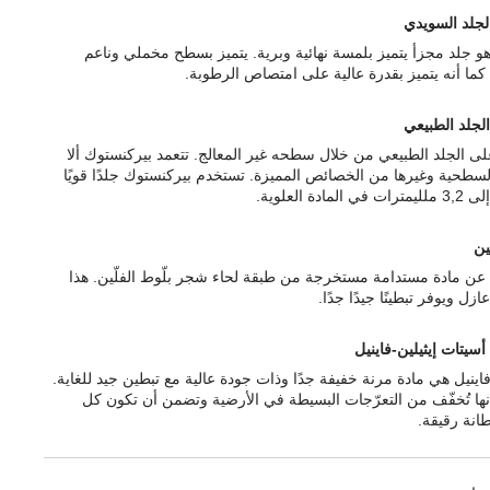
لجلد السويدي
و جلد مجزأ يتميز بلمسة نهائية وبرية. يتميز بسطح مخملي وناعم
كما أنه يتميز بقدرة عالية على امتصاص الرطوبة.
الجلد الطبيعي
ى الجلد الطبيعي من خلال سطحه غير المعالج. تتعمد بيركنستوك ألا
السطحية وغيرها من الخصائص المميزة. تستخدم بيركنستوك جلدًا قويًا
ّين
رة عن مادة مستدامة مستخرجة من طبقة لحاء شجر بلّوط الفلّين. هذا
ازل ويوفر تبطينًا جيدًا جدًا.
أسيتات إيثيلين-فاينيل
فاينيل هي مادة مرنة خفيفة جدًا وذات جودة عالية مع تبطين جيد للغاية.
إنها تُخفّف من التعرّجات البسيطة في الأرضية وتضمن أن تكون كل
انة رقيقة.