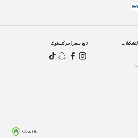
تشكيلات
تابع سفرا بيركنستوك