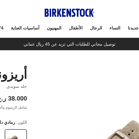
جديدنا
النساء
الرجال
الأطفال
المهنيون
أساسيات العناية
74
توصيل مجاني للطلبات التي تزيد عن 45 ريال عماني
أريزون
جلد سويدي
38.000 ر.ع.
شامل الرسوم والض
اللون:
رمادي دا