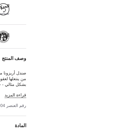
المرت
سياسة ا
الحرفية
وصف المنتج
صندل أريزونا من
من ينتعلها لعقو
بشكل مثالي - حت
العلوي المصنوع
قراءة المزيد
شعورًا بالراحة 
رقم العنصر
704
المادة