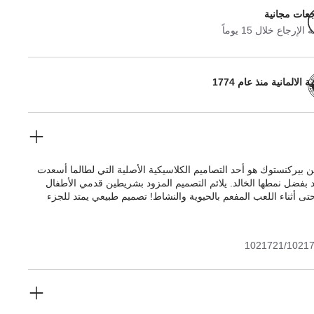
جعات مجانية
لإرجاع خلال 15 يوماً
 الالمانية منذ عام 1774
 بيركنستوك هو أحد التصاميم الكلاسيكية الأصلية التي لطالما أسعدت
د بفضل نمطها الخالد. يلائم التصميم المزود بشريطين قدمي الأطفال
ى أثناء اللعب المفعم بالحيوية والنشاط! تصميم طبيعي يمتد للجزء
 من الجلد السويدي الناعم بشكل خاص والذي يحيط بالقدم ليمنحها
وكأنه جزء من البشرة.
1021721/1021