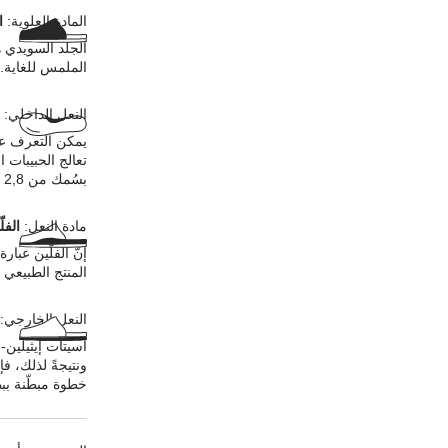
المادة العلوية:
ا
الجلد السويدي ه
الملمس للغاية. 
النعل الداخلي:
يمكن التعرف عل
تعالج الحبيبات 
بسُمك من 2,8 إلى 3,2 ملليمترات في المادة العلوية.
مادة النعل:
الفل
إنّ الفلّين عبا
المنتج الطبيعي ع
النعل الخارجي:
أسيتات إيثيلين-
ونتيجةً لذلك، ف
خطوة مبطّنة ببط