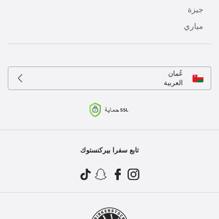
جيزة
مياري
عُمان
العربية
تابع سفرا بيركنستوك