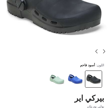
اللون:
أسود فاحم
بيركي اير
بولي يوريثان