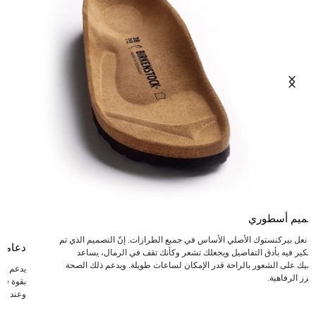
صميم أسطوري
عد نعل بيركنستوك الأصلي الأساس في جميع الطرازات. إنّ التصميم الذي تم
دعامة
لتفكير فيه بأدق التفاصيل ويجعلك تشعر وكأنك تقف في الرمال، يساعد
دميك على الشعور بالراحة قدر الإمكان لساعات طويلة. ويدعم ذلك الصحة
يدعم ال
يعزز الرفاهية.
بقوة في 
وعند انت