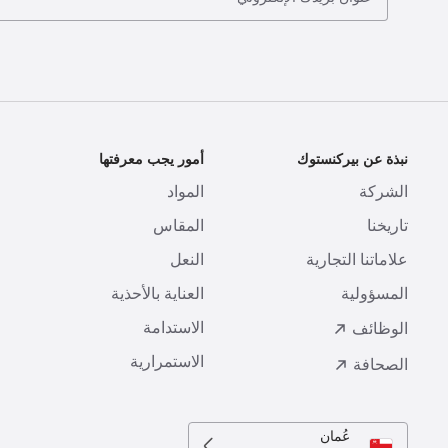
نبذة عن بيركنستوك
أمور يجب معرفتها
ا
الشركة
المواد
ا
تاريخنا
المقاس
ط
علاماتنا التجارية
النعل
ا
المسؤولية
العناية بالأحذية
ت
الاستدامة
ا
الوظائف
الاستمرارية
الصحافة
عُمان