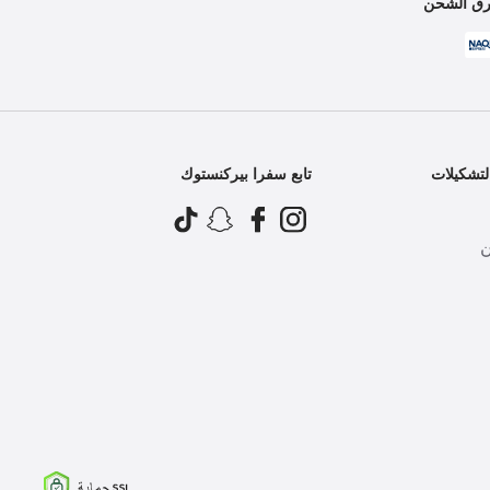
ق الشحن
تشكيلات
تابع سفرا بيركنستوك