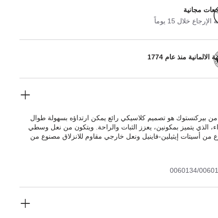
جعات مجانية
لإرجاع خلال 15 يوماً
 الالمانية منذ عام 1774
 بيركنستوك هو تصميم كلاسيكي رائع يمكن ارتداؤه بسهولة طوال
اء، الذي يتميز بمكونين، يعزز الثبات والراحة. ويتكون من نعل وسطي
 من أسيتات إيثيلين-فاينيل ونعل خارجي مقاوم للانزلاق مصنوع من
 الجزء العلوي مصنوع من الجلد الطبيعي الناعم عالي الجودة.
0060134/0060