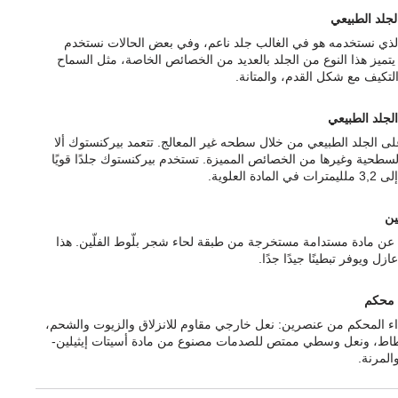
لجلد الطبيعي
الذي نستخدمه هو في الغالب جلد ناعم، وفي بعض الحالات نستخدم
يتميز هذا النوع من الجلد بالعديد من الخصائص الخاصة، مثل السماح
التكيف مع شكل القدم، والمتانة.
الجلد الطبيعي
ى الجلد الطبيعي من خلال سطحه غير المعالج. تتعمد بيركنستوك ألا
السطحية وغيرها من الخصائص المميزة. تستخدم بيركنستوك جلدًا قويًا
ّين
رة عن مادة مستدامة مستخرجة من طبقة لحاء شجر بلّوط الفلّين. هذا
ازل ويوفر تبطينًا جيدًا جدًا.
محكم
اء المحكم من عنصرين: نعل خارجي مقاوم للانزلاق والزيوت والشحم،
اط، ونعل وسطي ممتص للصدمات مصنوع من مادة أسيتات إيثيلين-
المرنة.