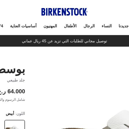
جديدنا
النساء
الرجال
الأطفال
المهنيون
أساسيات العناية
74
توصيل مجاني للطلبات التي تزيد عن 45 ريال عماني
بوسط
جلد طبيعي
64.000 ر.ع.
شامل الرسوم والض
اللون:
أبيض