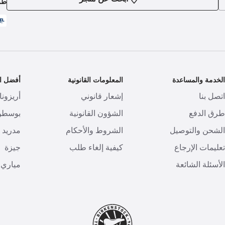
طر
لخدمة والمساعدة
المعلومات القانونية
أفضل ال
تصل بنا
إشعار قانوني
أريزونا
رق الدفع
الشؤون القانونية
بوسطن
لشحن والتوصيل
الشروط والأحكام
مدريد
عليمات الإرجاع
كيفية إلغاء طلب
جيزة
لأسئلة الشائعة
مياري