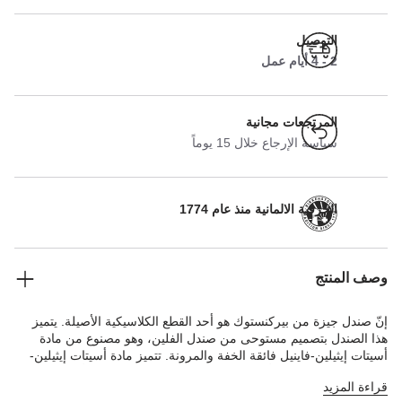
التوصيل
2 - 4 أيام عمل
المرتجعات مجانية
سياسة الإرجاع خلال 15 يوماً
الحرفية الالمانية منذ عام 1774
وصف المنتج
إنّ صندل جيزة من بيركنستوك هو أحد القطع الكلاسيكية الأصيلة. يتميز
هذا الصندل بتصميم مستوحى من صندل الفلين، وهو مصنوع من مادة
أسيتات إيثيلين-فاينيل فائقة الخفة والمرونة. تتميز مادة أسيتات إيثيلين-
فاينيل بالجودة العالية وأنها عديمة الرائحة وقد تم اختبارها للتأكد من خلوها
قراءة المزيد
من المواد الضارة، كما تجمع بين العديد من السمات الإيجابية. وهي خفيفة