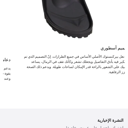
صميم أسطوري
عد نعل بيركنستوك الأصلي الأساس في جميع الطرازات. إنّ التصميم الذي تم
دعامة
لتفكير فيه بأدق التفاصيل ويجعلك تشعر وكأنك تقف في الرمال، يساعد
دميك على الشعور بالراحة قدر الإمكان لساعات طويلة. ويدعم ذلك الصحة
يدعم ال
يعزز الرفاهية.
بقوة في 
وعند انت
النشرة الإخبارية
اشترك واحصل على عروض خاصة!