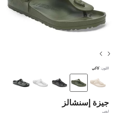
اللون:
كاكي
جيزة إسنشالز
ايفي