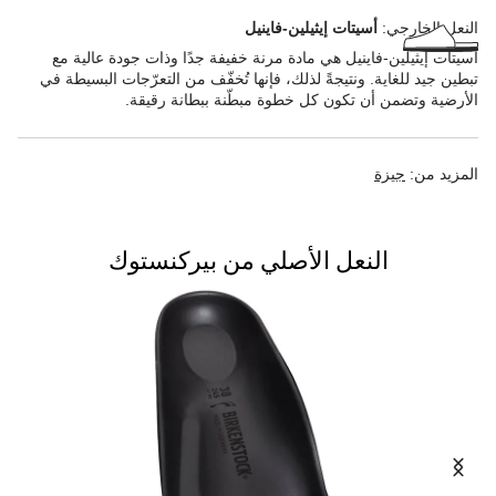
النعل الخارجي:
أسيتات إيثيلين-فاينيل
أسيتات إيثيلين-فاينيل هي مادة مرنة خفيفة جدًا وذات جودة عالية مع
تبطين جيد للغاية. ونتيجةً لذلك، فإنها تُخفّف من التعرّجات البسيطة في
الأرضية وتضمن أن تكون كل خطوة مبطّنة ببطانة رقيقة.
المزيد من:
جيزة
النعل الأصلي من بيركنستوك