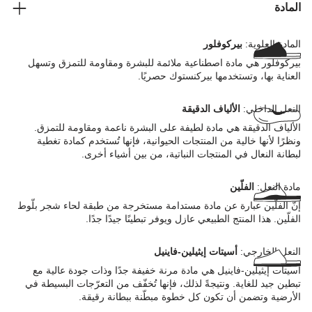
المادة
المادة العلوية:
بيركوفلور
بيركوفلور هي مادة اصطناعية ملائمة للبشرة ومقاومة للتمزق وتسهل
العناية بها، وتستخدمها بيركنستوك حصريًا.
النعل الداخلي:
الألياف الدقيقة
الألياف الدقيقة هي مادة لطيفة على البشرة ناعمة ومقاومة للتمزق.
ونظرًا لأنها خالية من المنتجات الحيوانية، فإنها تُستخدم كمادة تغطية
لبطانة النعال في المنتجات النباتية، من بين أشياء أخرى.
مادة النعل:
الفلّين
إنّ الفلّين عبارة عن مادة مستدامة مستخرجة من طبقة لحاء شجر بلّوط
الفلّين. هذا المنتج الطبيعي عازل ويوفر تبطينًا جيدًا جدًا.
النعل الخارجي:
أسيتات إيثيلين-فاينيل
أسيتات إيثيلين-فاينيل هي مادة مرنة خفيفة جدًا وذات جودة عالية مع
تبطين جيد للغاية. ونتيجةً لذلك، فإنها تُخفّف من التعرّجات البسيطة في
الأرضية وتضمن أن تكون كل خطوة مبطّنة ببطانة رقيقة.