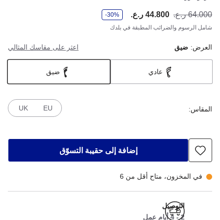
و
64.000 ر.ع.
44.800 ر.ع.
أصب
كان
-30%
ف
ر
شامل الرسوم والضرائب المطبقة في بلدك
العرض:
ضيق
اعثر على مقاسك المثالي
عادي
ضيق
UK
EU
المقاس:
إضافة إلى حقيبة التسوّق
في المخزون، متاح أقل من 6
التوصيل
2 - 4 أيام عمل