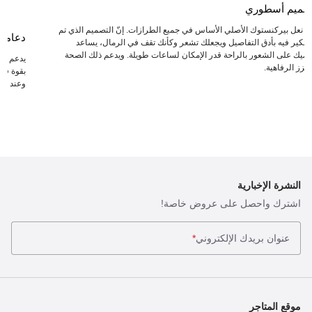
صميم أسطوري
عد نعل بيركنستوك الأصلي الأساس في جميع الطرازات. إنّ التصميم الذي تم
دعامة
لتفكير فيه بأدق التفاصيل ويجعلك تشعر وكأنك تقف في الرمال، يساعد
دميك على الشعور بالراحة قدر الإمكان لساعات طويلة. ويدعم ذلك الصحة
يدعم ال
يعزز الرفاهية.
بقوة في 
وعند انت
النشرة الإخبارية
اشترك واحصل على عروض خاصة!
عنوان بريدك الإلكتروني
*
موقع المتاجر