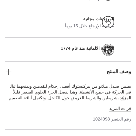
المرتجعات مجانية
سياسة الإرجاع خلال 15 يوماً
الحرفية الالمانية منذ عام 1774
وصف المنتج
يضمن صندل ميلانو من بيركنستوك أقصى إحكام للقدمين ويمنحهما ثباتًا
في الحركة في جميع الأنشطة. وهذا بفضل الجزء العلوي الصغير قليلاً
المزوّد بشريطين والشريط العريض حول الكاحل. وتكتمل أناقة التصميم
الراقي بالتفاصيل بلون متناسق. الجزء العلوي مصنوع من مادة بيركوفلور
قراءة المزيد
الاصطناعية اللطيفة على البشرة والمتينة.
رقم العنصر
1024998