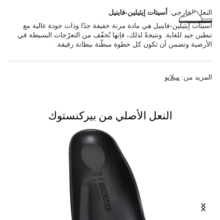
النعل الخارجي:
أسيتات إيثيلين-فاينيل
أسيتات إيثيلين-فاينيل هي مادة مرنة خفيفة جدًا وذات جودة عالية مع
تبطين جيد للغاية. ونتيجةً لذلك، فإنها تُخفّف من التعرّجات البسيطة في
الأرضية وتضمن أن تكون كل خطوة مبطّنة ببطانة رقيقة.
المزيد من:
ميلانو
النعل الأصلي من بيركنستوك