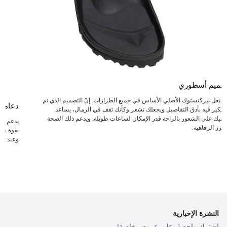
صميم أسطوري
عد نعل بيركنستوك الأصلي الأساس في جميع الطرازات. إنّ التصميم الذي تم
دعامة
لتفكير فيه بأدق التفاصيل ويجعلك تشعر وكأنك تقف في الرمال، يساعد
دميك على الشعور بالراحة قدر الإمكان لساعات طويلة. ويدعم ذلك الصحة
يدعم ال
يعزز الرفاهية.
بقوة في 
وعند انت
النشرة الإخبارية
اشترك واحصل على عروض خاصة!