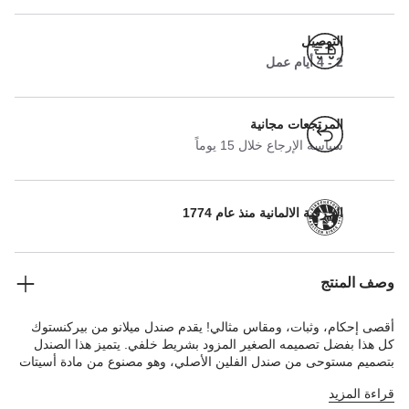
التوصيل
2 - 4 أيام عمل
المرتجعات مجانية
سياسة الإرجاع خلال 15 يوماً
الحرفية الالمانية منذ عام 1774
وصف المنتج
أقصى إحكام، وثبات، ومقاس مثالي! يقدم صندل ميلانو من بيركنستوك
كل هذا بفضل تصميمه الصغير المزود بشريط خلفي. يتميز هذا الصندل
بتصميم مستوحى من صندل الفلين الأصلي، وهو مصنوع من مادة أسيتات
إيثيلين-فاينيل فائقة الخفة والمرونة. هذه المادة الاصطناعية عالية الجودة
قراءة المزيد
وعديمة الرائحة وقد تم اختبارها للتأكد من خلوها من المواد الضارة، فضلاً