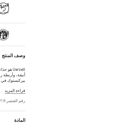
المرت
سياسة ال
الحرفية
وصف المنتج
Uerzell 
أنيقة، وأربطة 
بيركنستوك في صن
اللون الرمادي ال
قراءة المزيد
رقم العنصر
918
المادة