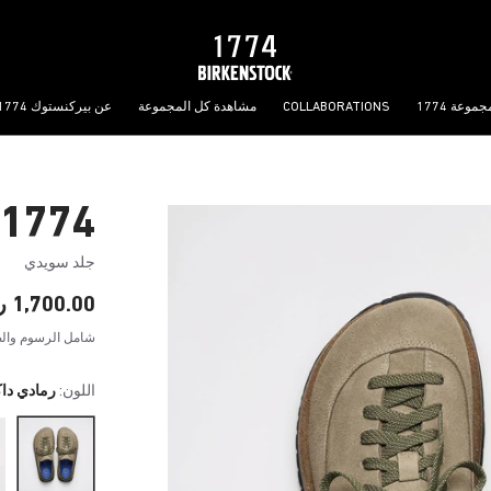
جموعة 1774
COLLABORATIONS
مشاهدة كل المجموعة
عن بيركنستوك 1774
1774 Uerzell Suede
جلد سويدي
1,700.00 ر.ق
شامل الرسوم والض
اللون:
رمادي دا