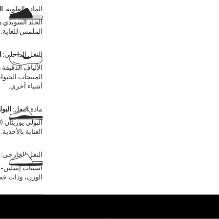
المادة العلوية:
ا
الجلد السويدي ه
الملمس للغاية. 
النعل الداخلي:
ا
الألياف الدقيقة
المنتجات الحيوان
أشياء أخرى.
مادة النعل:
البول
العناية بالأحذية.
النعل الخارجي:
أسيتات إيثيلين-ف
الوزن، وذات خص