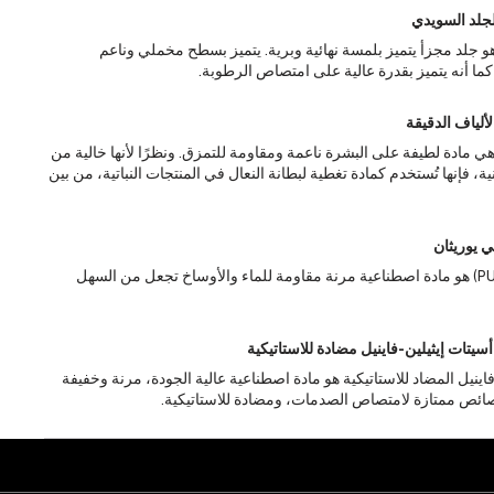
لجلد السويدي
و جلد مجزأ يتميز بلمسة نهائية وبرية. يتميز بسطح مخملي وناعم
كما أنه يتميز بقدرة عالية على امتصاص الرطوبة.
لألياف الدقيقة
 هي مادة لطيفة على البشرة ناعمة ومقاومة للتمزق. ونظرًا لأنها خالية من
ية، فإنها تُستخدم كمادة تغطية لبطانة النعال في المنتجات النباتية، من بين
ي يوريثان
البولي يوريثان (PU) هو مادة اصطناعية مرنة مقاومة للماء والأوساخ تجعل من السهل
أسيتات إيثيلين-فاينيل مضادة للاستاتيكية
اينيل المضاد للاستاتيكية هو مادة اصطناعية عالية الجودة، مرنة وخفيفة
ائص ممتازة لامتصاص الصدمات، ومضادة للاستاتيكية.