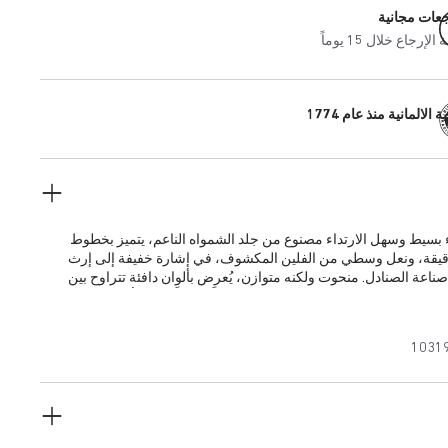
جعات مجانية
إرجاع خلال 15 يوماً
 الالمانية منذ عام 1774
هو حذاء بسيط وسهل الارتداء مصنوع من جلد الشمواه الناعم، يتميز بخطوط
رقيقة، ونعل وسطي من الفلين المكشوف، في إشارة خفيفة إلى إرث
اعة الصنادل. منحوت ولكنه متوازن، يُعرض بألوان دافئة تتراوح بين
داكن، والليموني، والكستنائي، لتُشكل بياناً مفعماً بالثقة بأسلوب راقٍ.
1031