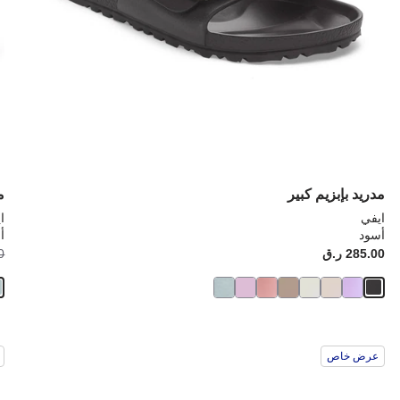
مدريد بإبزيم كبير
م
ايفي
ا
أسود
أ
Price:
285.00 ر.ق
ice:
00
سيؤدي
سي
عرض خاص
التفاعل
الت
مع
مع
ألوان
ألو