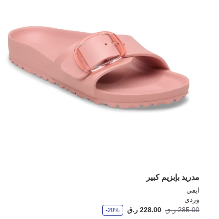
مدريد بإبزيم كبير
ايفي
وردي
و
285.00 ر.ق
228.00 ر.ق
-20%
ف
ر