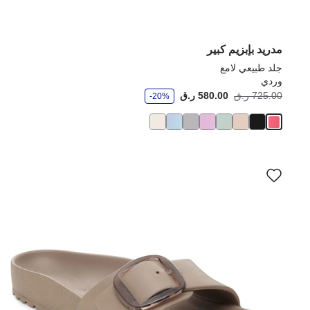
مدريد بإبزيم كبير
جلد طبيعي لامع
وردي
و
725.00 ر.ق
580.00 ر.ق
-20%
ف
ر