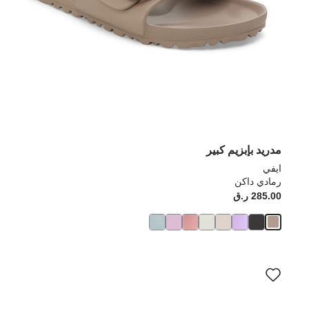
مدريد بإبزيم كبير
ايفي
رمادي داكن
285.00 ر.ق