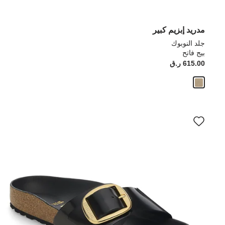
مدريد إبزيم كبير
جلد النوبوك
بيج فاتح
615.00 ر.ق