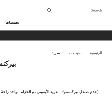
Search
تخفيضات
الرئيسية
موديلات
مدريد
Homepage
بيركنس
يُقدم صندل بيركنستوك مدريد الأيقوني ذو الحزام الواحد راحةً 