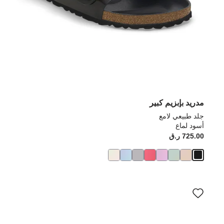
مدريد بإبزيم كبير
جلد طبيعي لامع
أسود لماع
725.00 ر.ق