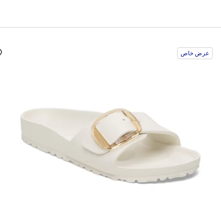
سيؤدي
سي
عرض خاص
التفاعل
الت
مع
مع
ألوان
ألو
العينة
العي
إلى
إلى
تحديث
تحد
صورة
صو
المنتج
الم