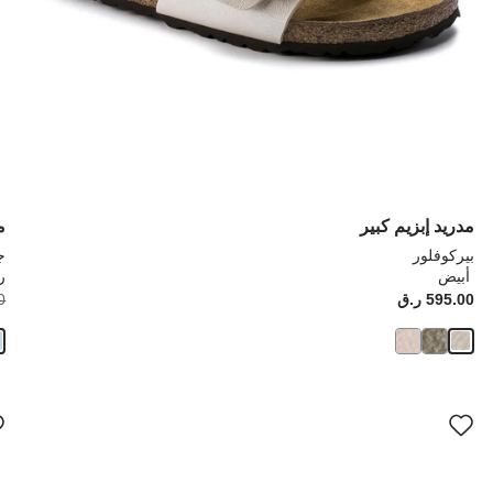
مدريد إبزيم كبير
م
بيركوفلور
ج
أبيض
ر
Price:
595.00 ر.ق
ice:
00
سيؤدي
سي
التفاعل
الت
مع
مع
ألوان
ألو