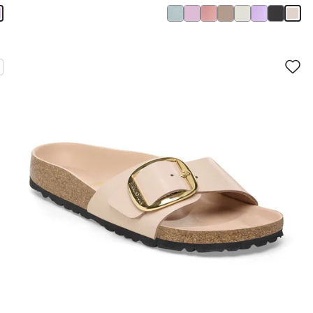
سيؤدي
سي
التفاعل
الت
مع
مع
ألوان
ألو
العينة
العي
إلى
إلى
تحديث
تحد
صورة
صو
المنتج
الم