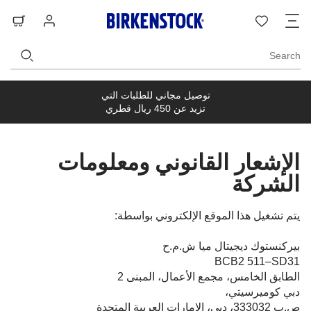
ت
قائمة
تسجيل
حق
ا
الرغبات
الدخول
ال
Search
توصيل مجاني للطلبات التي
تزيد عن 450 ريال قطري
الإشعار القانوني ومعلومات
الشركة
يتم تشغيل هذا الموقع الإلكتروني بواسطة:
بيركنستوك ديجيتال ميا ش.م.ح
BCB2 511–SD31
الطابق الخامس، مجمع الأعمال، المبنى 2
دبي كوميرسيتي،
ص.ب 333032، دبي، الإمارات العربية المتحدة