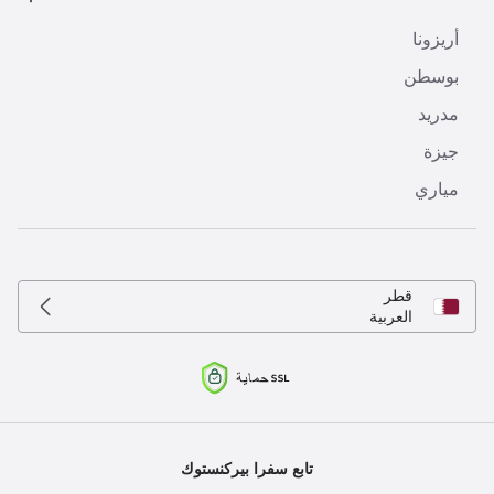
أريزونا
بوسطن
مدريد
جيزة
مياري
قطر
العربية
تابع سفرا بيركنستوك