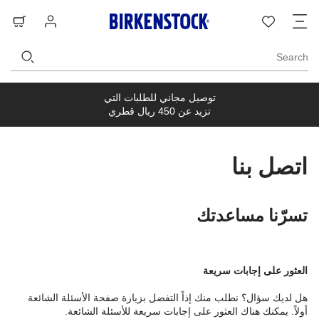
ت
قائمة
تسجيل
حق
ا
الرغبات
الدخول
ال
Search
توصيل مجاني للطلبات التي
تزيد عن 450 ريال قطري
اتصل بنا
تسرّنا مساعدتك
العثور على إجابات سريعة
هل لديك سؤال؟ نطلب منك إذاً التفضل بزيارة صفحة الأسئلة الشائعة
أولاً. يمكنك هناك العثور على إجابات سريعة للأسئلة الشائعة.