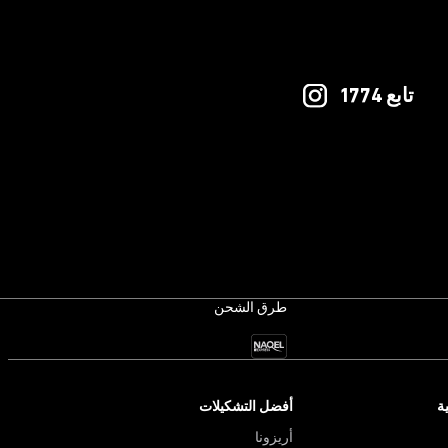
تابع 1774
طرق الشحن
ة
أفضل التشكيلات
أريزونا