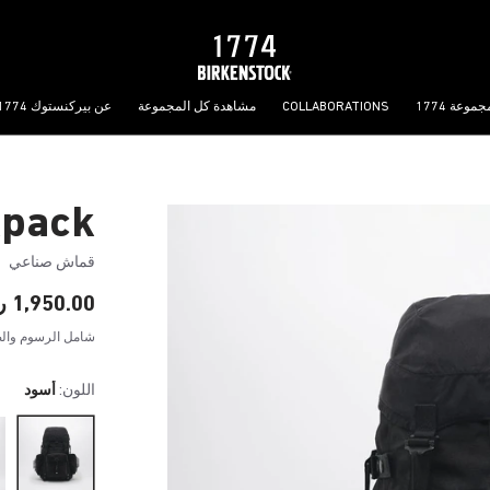
جموعة 1774
COLLABORATIONS
مشاهدة كل المجموعة
عن بيركنستوك 1774
kpack
قماش صناعي
1,950.00 ر.ق
شامل الرسوم والض
اللون:
أسود