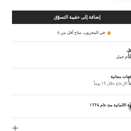
إضافة إلى حقيبة التسوّق
في المخزون، متاح أقل من 6
يل
جعات مجانية
إرجاع خلال 15 يوماً
 الالمانية منذ عام 1774