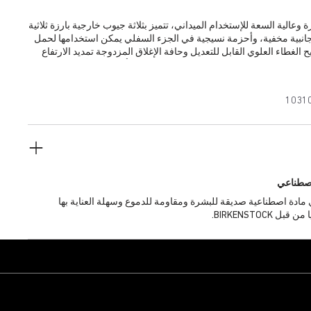
وعالية السعة للإستخدام الميداني، تتميز بثلاثة جيوب خارجية بارزة ثلاثية
 جانبية مخفية، وأحزمة نسيجية في الجزء السفلي يمكن استخدامها لحمل
يح الغطاء العلوي القابل للتعديل وحافة الإغلاق المزدوجة تمديد الارتفاع
بنسبة تقارب +50%، مما يسمح باستخدام الحقيبة كحقيبة يومية أو لحمل الأمتعة في
سبوع. تحتوي الحقيبة على بطانة محشوة سميكة في جميع أنحائها، وتتميز
بيوتر المحمول مبطن جيداً ومعلق لحمايته من الصدمات. تتيح مشابك
1031
 الحقيبة بسهولة.
صطناعي
Birko® هي مادة اصطناعية صديقة للبشرة ومقاومة للدموع وسهلة العناية بها
BIRKENSTOCK.