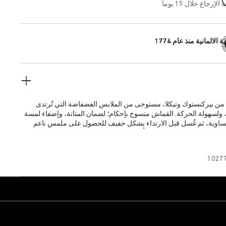
إرجاع خلال 15 يوماً
 الالمانية منذ عام 1774
من بيركنستوك وتيكلا، مستوحى من الملابس الفضفاضة التي تُرتدى
 ولسهولة الحركة. القماش منسوج بإحكام؛ لضمان المتانة، وإضفاء لمسة
متساوية، ثم غُسل قبل الارتداء بشكل خفيف للحصول على ملمس ناعم
ط الطويلة المستخدمة تمنع تحبُّب الألياف، وتحافظ على درجة اللون ونقائه
من الاستخدام.
1027
الوزن بوزن 122 جرامًا لكل متر مربع
 اللبس بشكل خفيف للحصول على ملمس ناعم على اليد
ض وطويل مزود بفتحات جانبية
لة وواسعة
الصدر
يمة