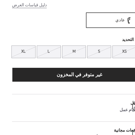
دليل قياسات العرض
عادي
التحديد
XL
L
M
S
XS
غير متوفر في المخزون
يل
جعات مجانية