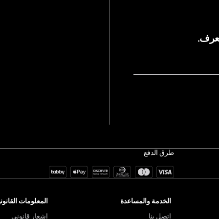
درزات فرن
معتمد وفقًا لمعيار  100
صُنع في ال
يعرف.
Size Chart
طرق الدفع
الخدمة والمساعدة
المعلومات القانوني
اتصل بنا
إشعار قانوني