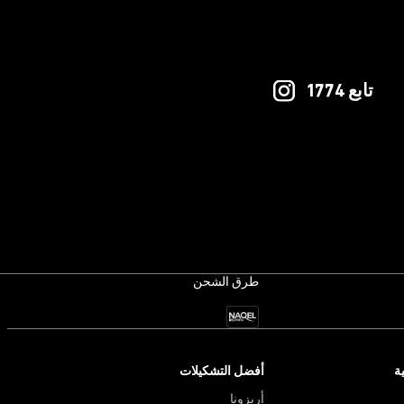
سية
Oeko-Tex Standard
برتغال
تابع 1774
طرق الشحن
ة
أفضل التشكيلات
أريزونا