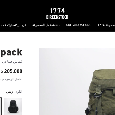
جموعة 1774
COLLABORATIONS
مشاهدة كل المجموعة
عن بيركنستوك 1774
kpack
قماش صناعي
205.000 د.ب
شامل الرسوم والض
اللون:
زيتي