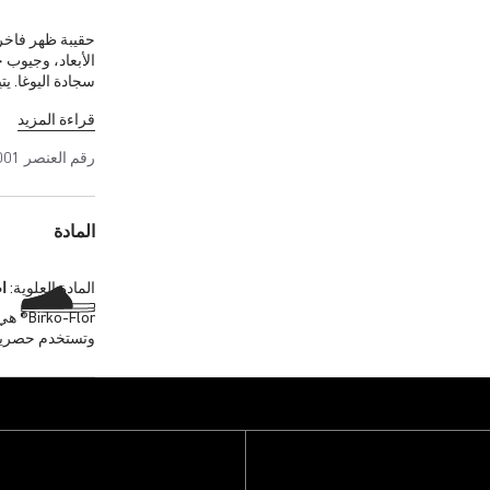
حقيبة ظهر فاخرة 
الأبعاد، وجيوب
سجادة اليوغا. يت
قراءة المزيد
عطلات نهاية الأ
بجيب مخصص للكم
رقم العنصر
001
الفك السريع نزع
المادة
المادة العلوية:
ا
-Flor
وتستخدم حصريا من قبل 