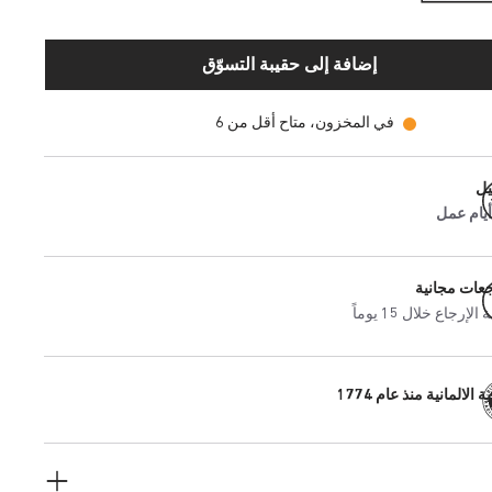
إضافة إلى حقيبة التسوّق
في المخزون، متاح أقل من 6
يل
جعات مجانية
إرجاع خلال 15 يوماً
 الالمانية منذ عام 1774