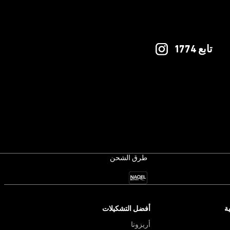
تابع 1774
طرق الشحن
ة
أفضل التشكيلات
أريزونا