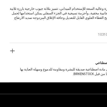
وعالية السعة للإستخدام الميداني، تتميز بثلاثة جيوب خارجية بارزة ثلاثية
 جانبية مخفية، وأحزمة نسيجية في الجزء السفلي يمكن استخدامها لحمل
يح الغطاء العلوي القابل للتعديل وحافة الإغلاق المزدوجة تمديد الارتفاع
بنسبة تقارب +50%، مما يسمح باستخدام الحقيبة كحقيبة يومية أو لحمل الأمتعة في
سبوع. تحتوي الحقيبة على بطانة محشوة سميكة في جميع أنحائها، وتتميز
بيوتر المحمول مبطن جيداً ومعلق لحمايته من الصدمات. تتيح مشابك
1031
 الحقيبة بسهولة.
صطناعي
Birko® هي مادة اصطناعية صديقة للبشرة ومقاومة للدموع وسهلة العناية بها
BIRKENSTOCK.