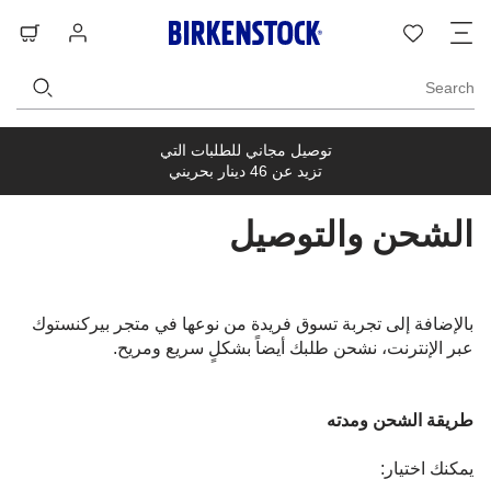
ت
قائمة
تسجيل
حق
ا
الرغبات
الدخول
ال
Search
توصيل مجاني للطلبات التي
تزيد عن 46 دينار بحريني
الشحن والتوصيل
بالإضافة إلى تجربة تسوق فريدة من نوعها في متجر بيركنستوك
عبر الإنترنت، نشحن طلبك أيضاً بشكلٍ سريع ومريح.
طريقة الشحن ومدته
يمكنك اختيار: