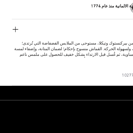
 الالمانية منذ عام 1774
من بيركنستوك وتيكلا، مستوحى من الملابس الفضفاضة التي تُرتدى؛
 ولسهولة الحركة. القماش منسوج بإحكام؛ لضمان المتانة، وإضفاء لمسة
متساوية، ثم غُسل قبل الارتداء بشكل خفيف للحصول على ملمس ناعم
ط الطويلة المستخدمة تمنع تحبُّب الألياف، وتحافظ على درجة اللون ونقائه
من الاستخدام.
1027