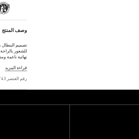
الحرفية
وصف المنتج
تصميم البنطال 
للشعور بالراحة،
نهائية ناعمة و
على اليد. الخيو
قراءة المزيد
حتى بعد سنوات 
رقم العنصر
743