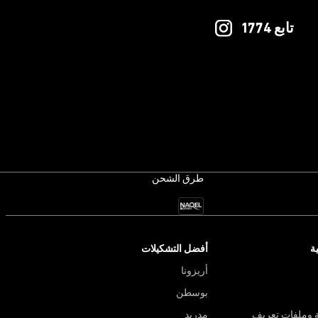
تابع 1774
طرق الشحن
ة
أفضل التشكيلات
أريزونا
بوسطن
 وملفات تعريف
مدريد