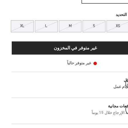
التحديد
XL
L
M
S
XS
غير متوفر في المخزون
غير متوفر حالياً
يل
جعات مجانية
إرجاع خلال 15 يوماً