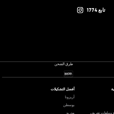
تابع 1774
طرق الشحن
ة
أفضل التشكيلات
أريزونا
بوسطن
 وملفات تعريف
مدريد