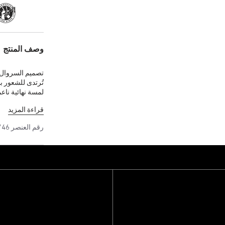
الحرفية
وصف المنتج
تصميم السروال 
تُرتدى للشعور ب
لمسة نهائية نا
ناعم على اليد. 
قراءة المزيد
ونقائه حتى بعد
رقم العنصر
746