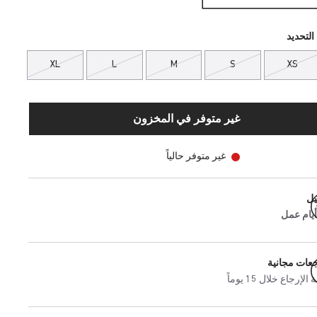
التحديد
XL
L
M
S
XS
غير متوفر في المخزون
غير متوفر حالياً
يل
جعات مجانية
إرجاع خلال 15 يوماً