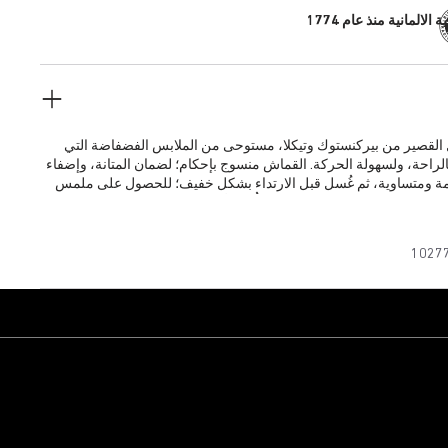
 الالمانية منذ عام 1774
القصير من بيركنستوك وتيكلا، مستوحى من الملابس الفضفاضة التي
الراحة، ولسهولة الحركة. القماش منسوج بإحكام؛ لضمان المتانة، وإضفاء
عمة ومتساوية، ثم غُسل قبل الارتداء بشكل خفيف؛ للحصول على ملمس
الخيوط الطويلة المستخدمة تمنع تحبُّب الألياف، وتحافظ على درجة اللون
 سنوات من الاستخدام.
1027