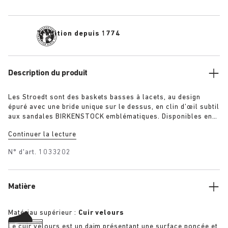
Tradition depuis 1774
Description du produit
Les Stroedt sont des baskets basses à lacets, au design
épuré avec une bride unique sur le dessus, en clin d’œil subtil
aux sandales BIRKENSTOCK emblématiques. Disponibles en
maron et taupe, elles procurent un confort quotidien dans un
Continuer la lecture
style minimaliste raffiné.
N° d'art.
1033202
Matière
Matériau supérieur :
Cuir velours
Le cuir velours est un daim présentant une surface poncée et