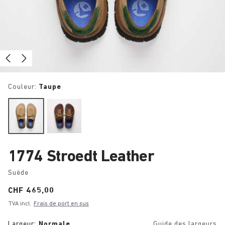
Couleur:
Taupe
1774 Stroedt Leather
Suède
Price:
CHF 465,00
TVA incl.
Frais de port en sus
Largeur:
Normale
Guide des largeurs