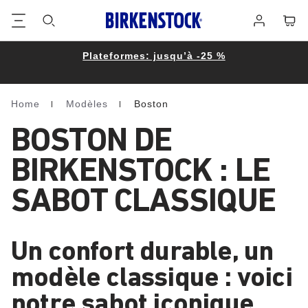
Footer
Panie
Se
connecter
Plateformes: jusqu’à -25 %
Home
Modèles
Boston
Homepage
BOSTON DE
BIRKENSTOCK : LE
SABOT CLASSIQUE
Un confort durable, un
modèle classique : voici
notre sabot iconique