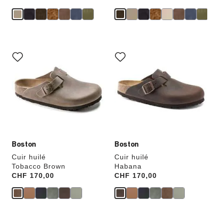
Cliquer
Cliquer
sur
sur
les
les
échantillons
échantillons
de
de
couleurs
couleurs
modifiera
modifiera
l’image
l’image
du
du
produit
produit
Boston
Boston
Cuir huilé
Cuir huilé
Tobacco Brown
Habana
Price:
CHF 170,00
Price:
CHF 170,00