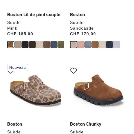
produit
produit
Boston Lit de pied souple
Boston
Suède
Suède
Mink
Sandcastle
Price:
CHF 185,00
Price:
CHF 170,00
Cliquer
Cliquer
Nouveau
sur
sur
les
les
échantillons
échantillons
de
de
couleurs
couleurs
modifiera
modifiera
l’image
l’image
du
du
produit
produit
Boston
Boston Chunky
Suède
Suède