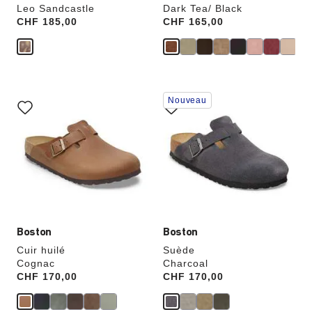
Leo Sandcastle
Dark Tea/ Black
Price:
CHF 185,00
Price:
CHF 165,00
Cliquer
Cliquer
Nouveau
sur
sur
les
les
échantillons
échantillons
de
de
couleurs
couleurs
modifiera
modifiera
l’image
l’image
du
du
produit
produit
Boston
Boston
Cuir huilé
Suède
Cognac
Charcoal
Price:
CHF 170,00
Price:
CHF 170,00