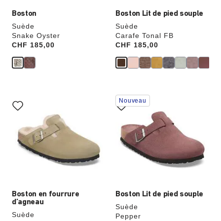
Boston
Boston Lit de pied souple
Suède
Suède
Snake Oyster
Carafe Tonal FB
Price:
CHF 185,00
Price:
CHF 185,00
Cliquer
Cliquer
Nouveau
sur
sur
les
les
échantillons
échantillons
de
de
couleurs
couleurs
modifiera
modifiera
l’image
l’image
du
du
produit
produit
Boston en fourrure
Boston Lit de pied souple
d’agneau
Suède
Suède
Pepper