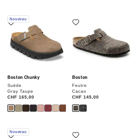
Cliquer
Cliquer
Nouveau
sur
sur
les
les
échantillons
échantillons
de
de
couleurs
couleurs
modifiera
modifiera
l’image
l’image
du
du
produit
produit
Boston Chunky
Boston
Suède
Feutre
Gray Taupe
Cacao
Price:
CHF 165,00
Price:
CHF 145,00
Cliquer
Cliquer
Nouveau
sur
sur