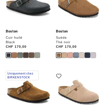
de
de
couleurs
couleurs
modifiera
modifiera
l’image
l’image
du
du
produit
produit
Boston
Boston
Cuir huilé
Suède
Black
Thé noir
Price:
CHF 170,00
Price:
CHF 170,00
Cliquer
Cliquer
Uniquement chez
sur
sur
BIRKENSTOCK
les
les
échantillons
échantillons
de
de
couleurs
couleurs
modifiera
modifiera
l’image
l’image
du
du