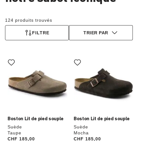
124 produits trouvés
FILTRE
TRIER PAR
Cliquer
Cliquer
sur
sur
les
les
échantillons
échantillons
de
de
couleurs
couleurs
modifiera
modifiera
l’image
l’image
du
du
produit
produit
Boston Lit de pied souple
Boston Lit de pied souple
Suède
Suède
Taupe
Mocha
Price:
CHF 185,00
Price:
CHF 185,00