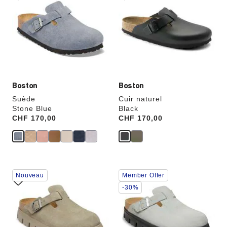
les
les
échantillons
échantillons
de
de
couleurs
couleurs
modifiera
modifiera
l’image
l’image
du
du
produit
produit
Boston
Boston
Suède
Cuir naturel
Stone Blue
Black
Price:
CHF 170,00
Price:
CHF 170,00
Cliquer
Cliquer
Nouveau
Member Offer
sur
sur
les
les
-30%
échantillons
échantillons
de
de
couleurs
couleurs
modifiera
modifiera