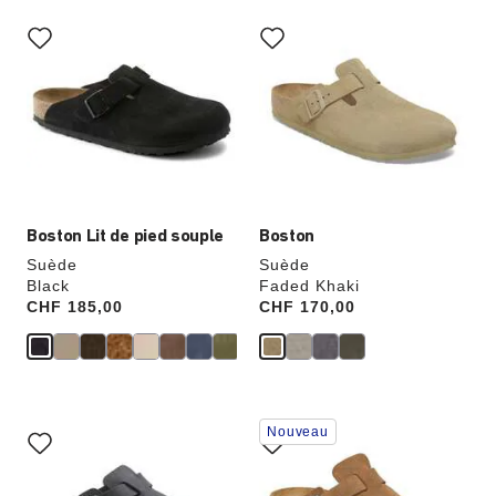
Cliquer
Cliquer
sur
sur
les
les
échantillons
échantillons
de
de
couleurs
couleurs
modifiera
modifiera
l’image
l’image
du
du
produit
produit
Boston Lit de pied souple
Boston
Suède
Suède
Black
Faded Khaki
Price:
CHF 185,00
Price:
CHF 170,00
Cliquer
Cliquer
Nouveau
sur
sur
les
les
échantillons
échantillons