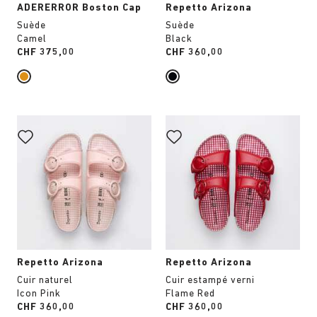
ADERERROR Boston Cap
Repetto Arizona
Suède
Suède
Camel
Black
Price:
CHF 375,00
Price:
CHF 360,00
Cliquer
Cliquer
sur
sur
les
les
échantillons
échantillons
de
de
couleurs
couleurs
modifiera
modifiera
l’image
l’image
du
du
produit
produit
Repetto Arizona
Repetto Arizona
Cuir naturel
Cuir estampé verni
Icon Pink
Flame Red
Price:
CHF 360,00
Price:
CHF 360,00