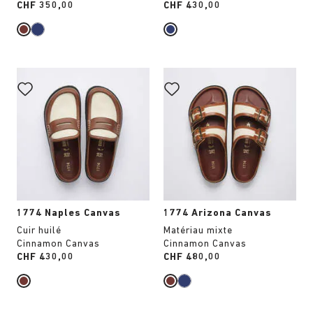
Price:
CHF 350,00
Price:
CHF 430,00
Cliquer
Cliquer
sur
sur
les
les
échantillons
échantillons
de
de
couleurs
couleurs
modifiera
modifiera
l’image
l’image
du
du
produit
produit
1774 Naples Canvas
1774 Arizona Canvas
Cuir huilé
Matériau mixte
Cinnamon Canvas
Cinnamon Canvas
Price:
CHF 430,00
Price:
CHF 480,00