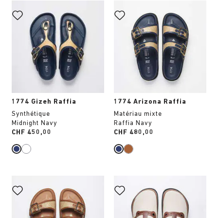
Cliquer
Cliquer
sur
sur
les
les
échantillons
échantillons
de
de
couleurs
couleurs
modifiera
modifiera
l’image
l’image
du
du
produit
produit
1774 Gizeh Raffia
1774 Arizona Raffia
Synthétique
Matériau mixte
Midnight Navy
Raffia Navy
Price:
CHF 450,00
Price:
CHF 480,00
Cliquer
Cliquer
sur
sur
les
les
échantillons
échantillons
de
de