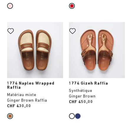
Cliquer
Cliquer
sur
sur
les
les
échantillons
échantillons
de
de
couleurs
couleurs
modifiera
modifiera
l’image
l’image
du
du
produit
produit
1774 Naples Wrapped
1774 Gizeh Raffia
Raffia
Synthétique
Matériau mixte
Ginger Brown
Ginger Brown Raffia
Price:
CHF 450,00
Price:
CHF 430,00