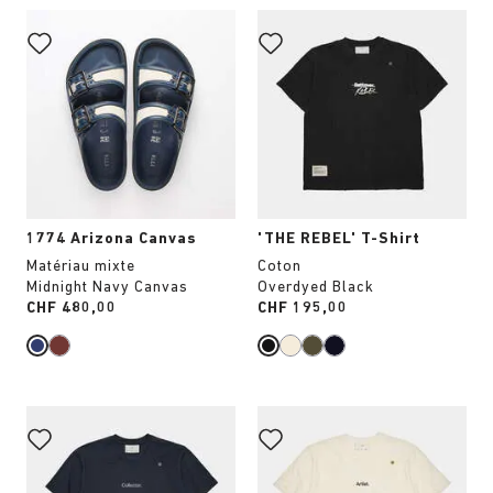
Cliquer
Cliquer
sur
sur
les
les
échantillons
échantillons
de
de
couleurs
couleurs
modifiera
modifiera
l’image
l’image
du
du
produit
produit
1774 Arizona Canvas
'THE REBEL' T-Shirt
Matériau mixte
Coton
Midnight Navy Canvas
Overdyed Black
Price:
CHF 480,00
Price:
CHF 195,00
Cliquer
Cliquer
sur
sur
les
les
échantillons
échantillons