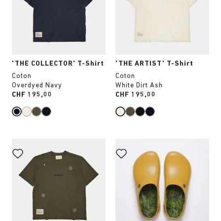
de
de
couleurs
couleurs
modifiera
modifiera
l’image
l’image
du
du
produit
produit
'THE COLLECTOR' T-Shirt
'THE ARTIST' T-Shirt
Coton
Coton
Overdyed Navy
White Dirt Ash
Price:
CHF 195,00
Price:
CHF 195,00
Cliquer
Cliquer
sur
sur
les
les
échantillons
échantillons
de
de
couleurs
couleurs
modifiera
modifiera
l’image
l’image
du
du