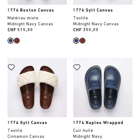
produit
produit
1774 Boston Canvas
1774 Sylt Canvas
Matériau mixte
Textile
Midnight Navy Canvas
Midnight Navy Canvas
Price:
CHF 515,00
Price:
CHF 350,00
Cliquer
Cliquer
sur
sur
les
les
échantillons
échantillons
de
de
couleurs
couleurs
modifiera
modifiera
l’image
l’image
du
du
produit
produit
1774 Sylt Canvas
1774 Naples Wrapped
Textile
Cuir huilé
Cinnamon Canvas
Midnight Navy