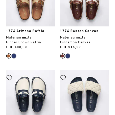
couleurs
couleurs
modifiera
modifiera
l’image
l’image
du
du
produit
produit
1774 Arizona Raffia
1774 Boston Canvas
Matériau mixte
Matériau mixte
Ginger Brown Raffia
Cinnamon Canvas
Price:
CHF 480,00
Price:
CHF 515,00
Cliquer
Cliquer
sur
sur
les
les
échantillons
échantillons
de
de
couleurs
couleurs
modifiera
modifiera
l’image
l’image
du
du