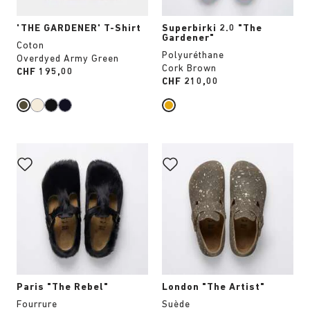
produit
produit
'THE GARDENER' T-Shirt
Superbirki 2.0 "The
Gardener"
Coton
Polyuréthane
Overdyed Army Green
Cork Brown
Price:
CHF 195,00
Price:
CHF 210,00
Cliquer
Cliquer
sur
sur
les
les
échantillons
échantillons
de
de
couleurs
couleurs
modifiera
modifiera
l’image
l’image
du
du
produit
produit
Paris "The Rebel"
London "The Artist"
Fourrure
Suède