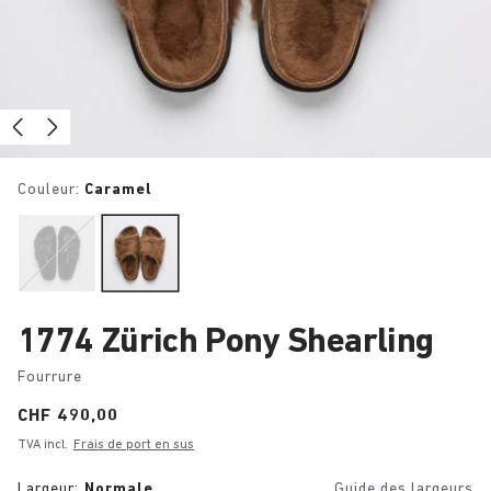
Couleur:
Caramel
1774 Zürich Pony Shearling
Fourrure
Price:
CHF 490,00
TVA incl.
Frais de port en sus
Largeur:
Normale
Guide des largeurs