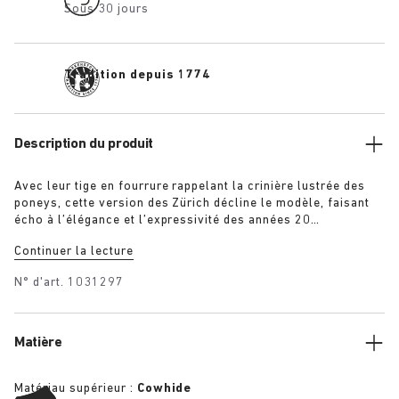
Sous 30 jours
Tradition depuis 1774
Description du produit
Avec leur tige en fourrure rappelant la crinière lustrée des
poneys, cette version des Zürich décline le modèle, faisant
écho à l’élégance et l’expressivité des années 20
berlinoises. Doté du lit de pied BIRKENSTOCK emblématique,
Continuer la lecture
le classique intemporel est ainsi revisité avec un aspect plus
cosy.
N° d'art.
1031297
Matière
Matériau supérieur :
Cowhide