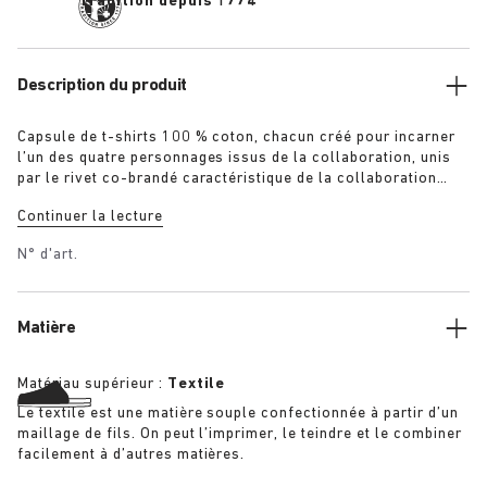
Tradition depuis 1774
Description du produit
Capsule de t-shirts 100 % coton, chacun créé pour incarner
l’un des quatre personnages issus de la collaboration, unis
par le rivet co-brandé caractéristique de la collaboration
faisant écho aux chaussures. « The Gardener » : t-shirt avec
Continuer la lecture
fleurs au crochet en vert armée surteint « The Artist » : t-
shirt blanc aspect vieilli avec patine raffinée « The Rebel » :
N° d'art.
t-shirt délavé en noir surteint « The Collector » : t-shirt
classique en bleu marine surteint Informations
supplémentaires :
Matière
Matériau supérieur :
Textile
Le textile est une matière souple confectionnée à partir d’un
maillage de fils. On peut l’imprimer, le teindre et le combiner
facilement à d’autres matières.