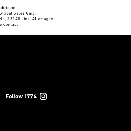
abricant :
 Global Sales GmbH
els, 53545 Linz, Allemagne
e contact
Follow 1774