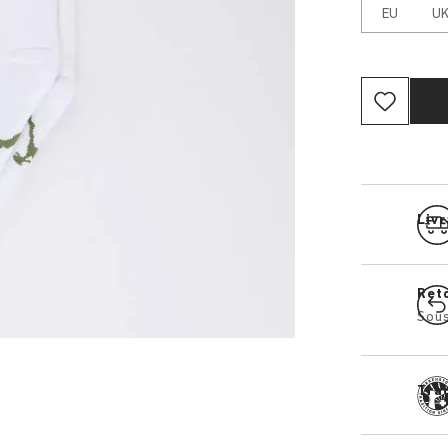
EU
U
Livr
Ret
Sous
Tra