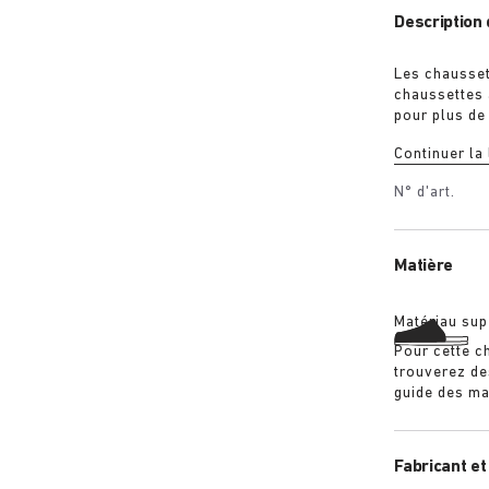
Description 
Les chausse
chaussettes 
pour plus de 
chaussettes 
Continuer la
de dragon br
N° d'art.
Matière
Matériau sup
Pour cette c
trouverez de
guide des ma
Fabricant et