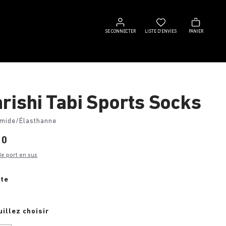
Se
Liste
Panier
connecter
d’envies
SE CONNECTER
LISTE D’ENVIES
PANIER
rishi Tabi Sports Socks
mide/Élasthanne
00
de port en sus
te
uillez choisir