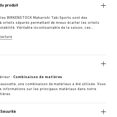
du produit
ttes BIRKENSTOCK Maharishi Tabi Sports sont des
à orteils séparés permettant de mieux écarter les orteils
stabilité. Véritable incontournable de la saison, ces
sont confectionnées en coton mélangé et ornées d’un motif
 lecture
odé.
érieur :
Combinaison de matières
haussette, une combinaison de matériaux a été utilisée. Vous
s informations sur les principaux matériaux dans notre
tières.
 Sécurité