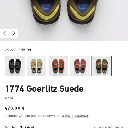
Color:
Thyme
1774 Goerlitz Suede
Ante
Price:
470,00 €
incluido IVA
| sin gastos de envío para
envío estándar
Ancho:
Normal
Guía de anchura