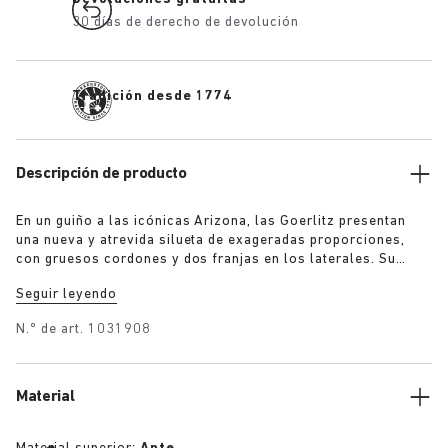
30 días de derecho de devolución
Tradición desde 1774
Descripción de producto
En un guiño a las icónicas Arizona, las Goerlitz presentan
una nueva y atrevida silueta de exageradas proporciones,
con gruesos cordones y dos franjas en los laterales. Su
escultural suela consta de dos capas bien definidas y aporta
Seguir leyendo
al conjunto una fuerte presencia visual, mientras que el
sofisticado ante en vistosos colores añade profundidad,
N.º de art.
1031908
textura y un toque de modernidad.
Material