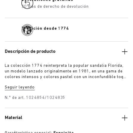
30 días de derecho de devolución
Tradición desde 1774
Descripción de producto
La colección 1774 reinterpreta la popular sandalia Florida,
un modelo lanzado originalmente en 1981, en una gama de
colores intensos y colores pastel con un inconfundible toque
contemporáneo. Confeccionadas a mano en Alemania con
Seguir leyendo
materiales de primera calidad procedentes de Europa y
rematadas con tres finas correas y hebillas personalizadas
N.º de art.
1024854/1024835
para un ajuste perfecto.
Material