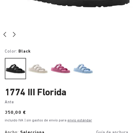
Color:
Black
1774 III Florida
Ante
Price:
350,00 €
incluido IVA
| sin gastos de envío para
envío estándar
Ancho:
Selecciona
Guía de anchura