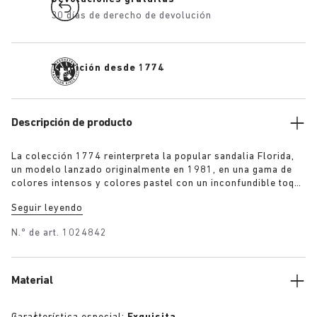
30 días de derecho de devolución
Tradición desde 1774
Descripción de producto
La colección 1774 reinterpreta la popular sandalia Florida,
un modelo lanzado originalmente en 1981, en una gama de
colores intensos y colores pastel con un inconfundible toque
contemporáneo. Confeccionadas a mano en Alemania con
Seguir leyendo
materiales de primera calidad procedentes de Europa y
rematadas con tres finas correas y hebillas personalizadas
N.º de art.
1024842
para un ajuste perfecto.
Material