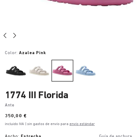
Color:
Azalea Pink
1774 III Florida
Ante
Price:
350,00 €
incluido IVA
| sin gastos de envío para
envío estándar
Ancho:
Estrecha
Guía de anchura