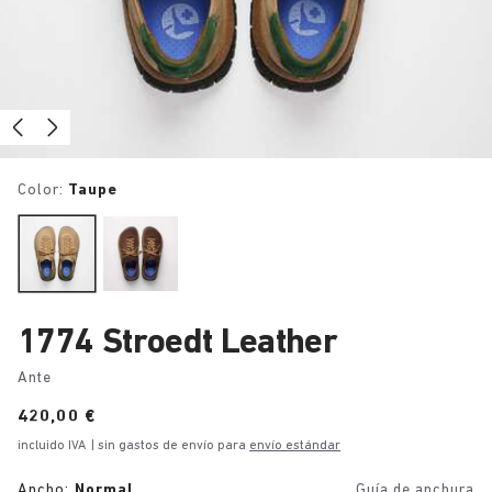
Color:
Taupe
1774 Stroedt Leather
Ante
Price:
420,00 €
incluido IVA
| sin gastos de envío para
envío estándar
Ancho:
Normal
Guía de anchura