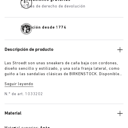
30 días de derecho de devolución
Tradición desde 1774
Descripción de producto
Las Stroedt son unas sneakers de caña baja con cordones,
diseño sencillo y estilizado, y una sola franja lateral, como
guiño a las sandalias clásicas de BIRKENSTOCK. Disponibles
en tonos Marone y Taupe, garantizan un elevado confort a
Seguir leyendo
diario con un toque de exquisito minimalismo.
N.º de art.
1033202
Material