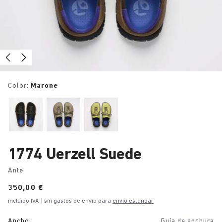
Color:
Marone
1774 Uerzell Suede
Ante
Price:
350,00 €
incluido IVA
| sin gastos de envío para
envío estándar
Ancho:
Guía de anchura