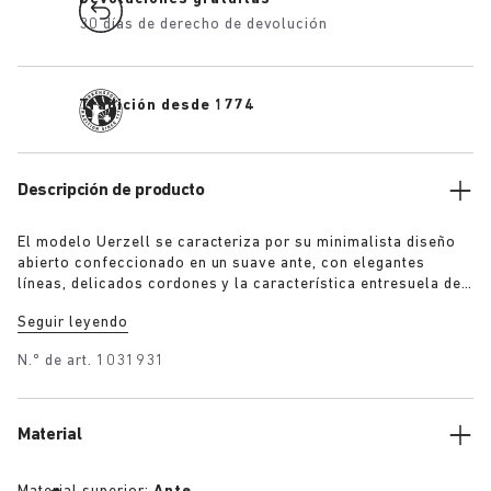
30 días de derecho de devolución
Tradición desde 1774
Descripción de producto
El modelo Uerzell se caracteriza por su minimalista diseño
abierto confeccionado en un suave ante, con elegantes
líneas, delicados cordones y la característica entresuela de
corcho a la vista, como sutil guiño a la tradición de las
Seguir leyendo
sandalias BIRKENSTOCK. Este modelo, de líneas esculturales
pero contenidas, está disponible en tonos Taupe, Lime y
N.º de art.
1031931
Maroon, que le confieren un aire discreto y elegante.
Material