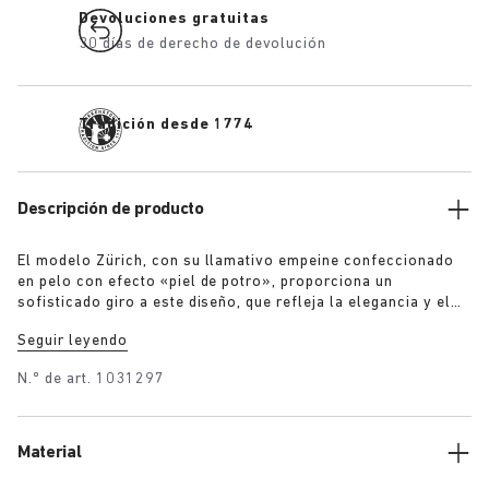
Devoluciones gratuitas
30 días de derecho de devolución
Tradición desde 1774
Descripción de producto
El modelo Zürich, con su llamativo empeine confeccionado
en pelo con efecto «piel de potro», proporciona un
sofisticado giro a este diseño, que refleja la elegancia y el
expresivo espíritu del Berlín de los años veinte. Equipado con
Seguir leyendo
la exclusiva plantilla de BIRKENSTOCK, este nuevo diseño
aporta un acogedor toque a un atemporal clásico.
N.º de art.
1031297
Material