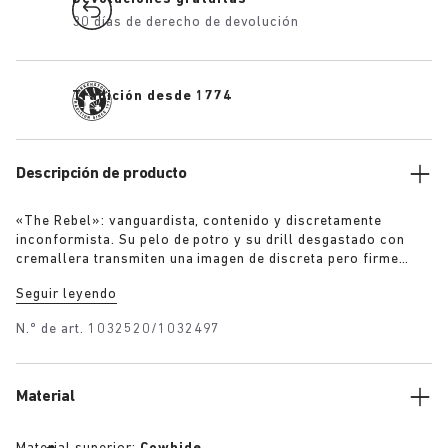
30 días de derecho de devolución
Tradición desde 1774
Descripción de producto
«The Rebel»: vanguardista, contenido y discretamente
inconformista. Su pelo de potro y su drill desgastado con
cremallera transmiten una imagen de discreta pero firme
resistencia. Una narrativa cargada de tensión; un código
Seguir leyendo
reescrito en los márgenes. Una prenda que se luce con
intención, no buscando la aprobación.
N.º de art.
1032520/1032497
Material