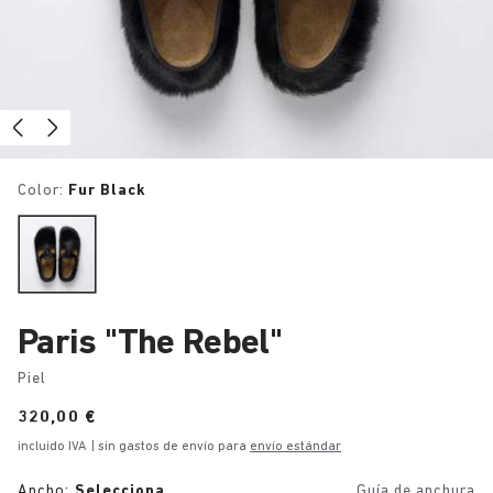
Color:
Fur Black
Paris "The Rebel"
Piel
Price:
320,00 €
incluido IVA
| sin gastos de envío para
envío estándar
Ancho:
Selecciona
Guía de anchura