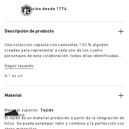
Tradición desde 1774
Descripción de producto
Una colección cápsula con camisetas 100 % algodón
creadas para representar a cada uno de los cuatro
personajes de esta colaboración, todas ellas identificadas
con el remache del logotipo conjunto que nos remite al
Seguir leyendo
calzado: «The Gardener»: camiseta con flores de ganchillo
en color verde militar saturado «The Artist»: camiseta
N.º de art.
desgastada en color blanco con un refinado efecto lavado
«The Rebel»: camiseta desgastada en color negro saturado
«The Collector»: camiseta clásica en color azul marino
saturado Más detalles:
Material
Material superior:
Tejido
El tejido es un material producido a partir de la integración de
hilos. Se puede estampar, teñir y combina a la perfección con