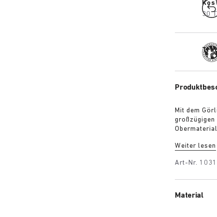
Kos
30 T
Trad
Produktbes
Mit dem Görl
großzügigen 
Obermaterial
kontrastreic
Weiter lesen
eine markant
farblich abg
Art-Nr.
103
Look sorgt.
Material