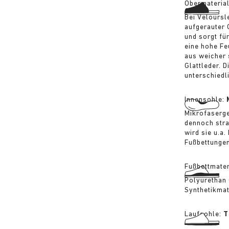
Obermateria
Bei Veloursl
aufgerauter 
und sorgt fü
eine hohe Fe
aus weicher 
Glattleder. 
unterschiedli
Innensohle:
Mikrofaserge
dennoch strap
wird sie u.a
Fußbettunge
Fußbettmater
Polyurethan 
Synthetikmat
Laufsohle:
T