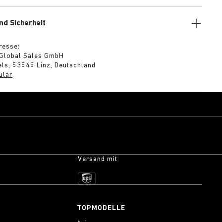
nd Sicherheit
resse:
 Global Sales GmbH
ls, 53545 Linz, Deutschland
ular
Versand mit
S
TOPMODELLE