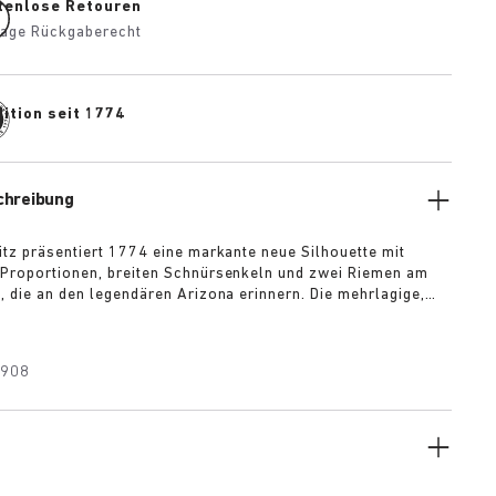
tenlose Retouren
age Rückgaberecht
ition seit 1774
chreibung
itz präsentiert 1774 eine markante neue Silhouette mit
Proportionen, breiten Schnürsenkeln und zwei Riemen am
, die an den legendären Arizona erinnern. Die mehrlagige,
he Laufsohle und die skulpturale Sohle verleihen dem Design
e Ausstrahlung, während das hochwertige Veloursleder in
estimmten Farben für Tiefe, Substanz und einen modernen
1908