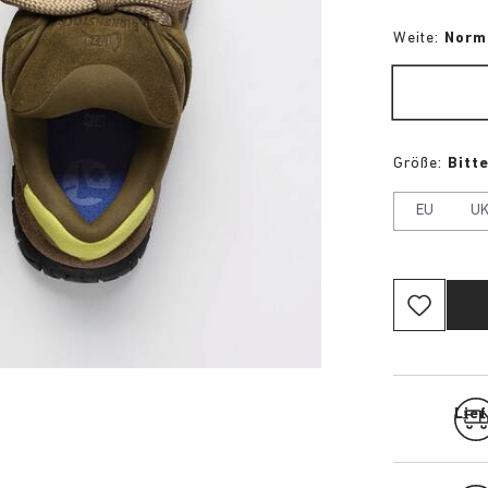
Weite:
Norm
Größe:
Bitt
EU
U
Lief