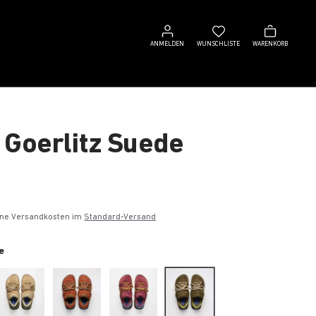
Anmelden
Wunschliste
Warenkorb
ANMELDEN
WUNSCHLISTE
WARENKORB
 Goerlitz Suede
r
€
eine Versandkosten im
Standard-Versand
e