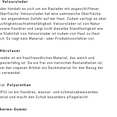
l:
Veloursleder
eder handelt es sich um ein Rauleder mit angeschliffener,
Oberfläche. Veloursleder hat eine samtweiche Oberfläche
r ein angenehmes Gefühl auf der Haut. Zudem verfügt es über
uchtigkeitsaufnahmefähigkeit. Veloursleder ist von Natur
sowie flexibler und zeigt nicht dieselbe Standfestigkeit wie
Die Stabilität von Veloursleder ist zudem von Haut zu Haut
ch. Es liegt kein Material- oder Produktionsfehler vor.
Mikrofaser
webe ist ein hautfreundliches Material, das weich und
azierfähig ist. Da sie frei von tierischen Bestandteilen ist,
. bei den veganen Artikel als Deckmaterial für den Bezug der
n verwendet.
ial:
Polyurethan
(PU) ist ein flexibles, wasser- und schmutzabweisendes
erial und macht den Schuh besonders pflegeleicht.
hermo-Gummi