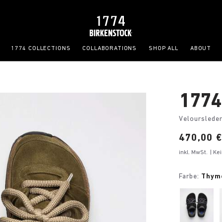
1774 COLLECTIONS
COLLABORATIONS
SHOP ALL
ABOUT
1774
Velourslede
Price:
470,00 
inkl. MwSt.
| K
Farbe:
Thym