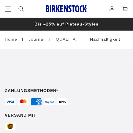
Footer
Waren
Anmelden
Bis –25% auf Plateau-Styles
Home
Journal
QUALITÄT
Nachhaltigkeit
Homepage
ZAHLUNGSMETHODEN¹
VERSAND MIT