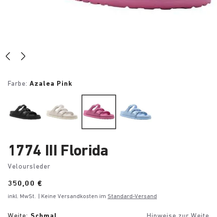
Farbe:
Azalea Pink
1774 III Florida
Veloursleder
Price:
350,00 €
inkl. MwSt.
| Keine Versandkosten im
Standard-Versand
Weite:
Schmal
Hinweise zur Weite