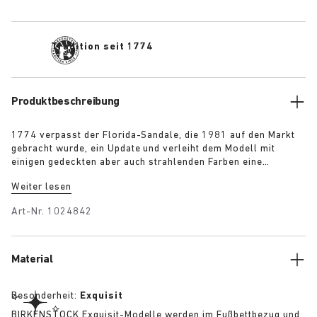
Tradition seit 1774
Produktbeschreibung
1774 verpasst der Florida-Sandale, die 1981 auf den Markt
gebracht wurde, ein Update und verleiht dem Modell mit
einigen gedeckten aber auch strahlenden Farben eine
zeitgenössische Note. Die Sandale, die mit einem großen
Weiter lesen
Anteil an Handarbeit in Deutschland aus Rohmaterialien aus
Europa gefertigt wird, verfügt über drei schmale Riemen und
Art-Nr.
1024842
verstellbare Schnallen für einen perfekten Sitz.
Material
Besonderheit:
Exquisit
BIRKENSTOCK Exquisit-Modelle werden im Fußbettbezug und