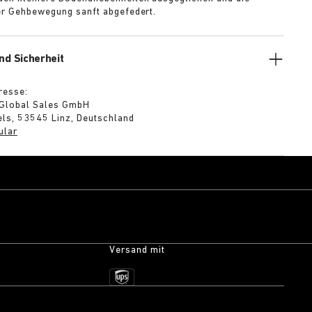
der Gehbewegung sanft abgefedert.
nd Sicherheit
resse:
 Global Sales GmbH
ls, 53545 Linz, Deutschland
ular
Versand mit