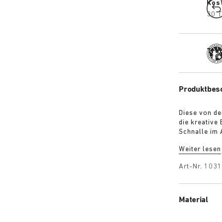
Kos
30 T
Trad
Produktbes
Diese von de
die kreative 
Schnalle im 
Glamour und 
Weiter lesen
erhöhte Fers
das außergew
Art-Nr.
1031
Fuß schmiegt
Material