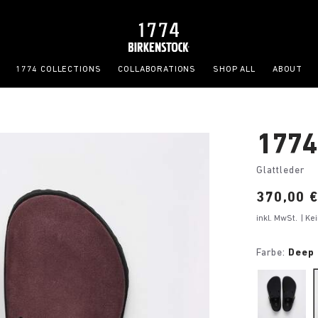
1774 COLLECTIONS
COLLABORATIONS
SHOP ALL
ABOUT
1774
Glattleder
Price:
370,00 
inkl. MwSt.
| K
Farbe:
Deep