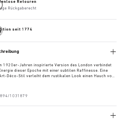
tenlose Retouren
age Rückgaberecht
ition seit 1774
chreibung
n 1920er-Jahren inspirierte Version des London verbindet
Energie dieser Epoche mit einer subtilen Raffinesse. Eine
Art-Déco-Stil verleiht dem rustikalen Look einen Hauch von
erinnert an die Eleganz und den Optimismus dieser Zeit. Der
enbereich prägt die klare, nahtfreie Silhouette, während sich
öhnlich weiche Obermaterial aus Veloursleder sanft an den
894/1031879
.