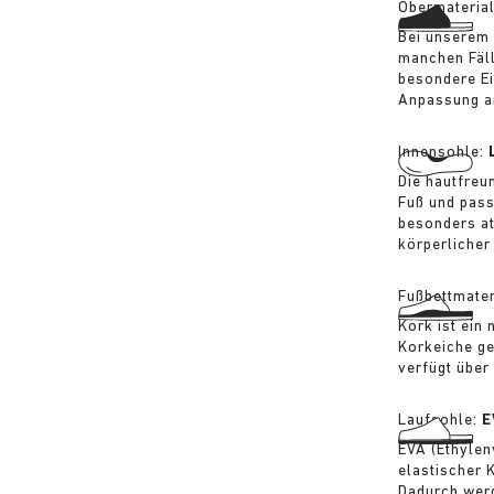
Obermateria
Bei unserem 
manchen Fäll
besondere Ei
Anpassung an
Innensohle:
Die hautfreu
Fuß und pass
besonders at
körperlicher
Fußbettmater
Kork ist ein
Korkeiche ge
verfügt über
Laufsohle:
E
EVA (Ethylen
elastischer 
Dadurch werd