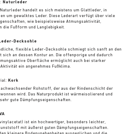
l:
Naturleder
Naturleder handelt es sich meistens um Glattleder, in
en um gewalktes Leder. Diese Lederart verfügt über viele
genschaften, wie beispielsweise Atmungsaktivität,
 die Fußform und Langlebigkeit.
Leder-Decksohle
ndliche, flexible Leder-Decksohle schmiegt sich sanft an den
t sich an dessen Kontur an. Die offenporige und dadurch
mungsaktive Oberfläche ermöglicht auch bei starker
 Aktivität ein angenehmes Fußklima.
ial:
Kork
 nachwachsender Rohstoff, der aus der Rindenschicht der
wonnen wird. Das Naturprodukt ist wärmeisolierend und
 sehr gute Dämpfungseigenschaften.
VA
vinylacetat) ist ein hochwertiger, besonders leichter,
Kunststoff mit äußerst guten Dämpfungseigenschaften.
en kleinere Bodenunebenheiten ausgeglichen und die