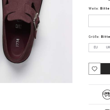
Weite:
Bitt
Größe:
Bitt
EU
U
Lief