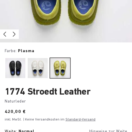
Farbe:
Plasma
1774 Stroedt Leather
Naturleder
Price:
420,00 €
inkl. MwSt.
| Keine Versandkosten im
Standard-Versand
Weite:
Normal
Hinweise zur Weite