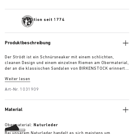
Tradition seit 1774
Produktbeschreibung
Der Strödt ist ein Schnürsneaker mit einem schlichten,
cleanen Design und einem einzelnen Riemen am Obermaterial,
der an die klassischen Sandalen von BIRKENSTOCK erinnert.
Erhältlich in Schwarz, Weiß und Limette, garantiert er hohen
Weiter lesen
Tragekomfort im Alltag mit einem Hauch von elegantem
Minimalismus.
Art-Nr.
1031909
Material
Obermaterial:
Naturleder
Bei unserem Naturleder handelt es sich meistens um