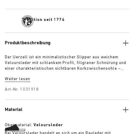
Tradition seit 1774
Produktbeschreibung
Der Uerzell ist ein minimalistischer Slipper aus weichem
Veloursleder mit schlankem Profil, filigraner Schnürung und
einer charakteristischen sichtbaren Korkzwischensohle –
eine subtile Anspielung auf die klassischen BIRKENSTOCK
Weiter lesen
Sandalen. Der skulpturale und zugleich zurückhaltende Style
ist in den Farben Taupe, Limette und Maroon erhältlich und
Art-Nr.
1031918
sorgt für einen selbstbewussten Auftritt.
Material
Obermaterial:
Veloursleder
Bei Veloursleder handelt es sich um ein Rauleder mit