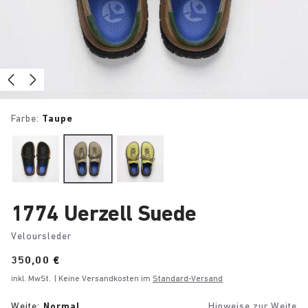
Farbe:
Taupe
1774 Uerzell Suede
Veloursleder
Price:
350,00 €
inkl. MwSt.
| Keine Versandkosten im
Standard-Versand
Weite:
Normal
Hinweise zur Weite