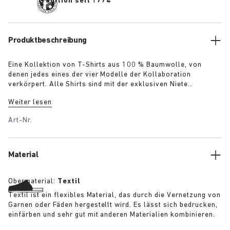
Tradition seit 1774
Produktbeschreibung
Eine Kollektion von T-Shirts aus 100 % Baumwolle, von
denen jedes eines der vier Modelle der Kollaboration
verkörpert. Alle Shirts sind mit der exklusiven Niete
versehen, die auch auf den Schuhen zu finden ist: „The
Weiter lesen
Gardener“ – T-Shirt mit gehäkelter Blumenapplikation in
Armeegrün „The Artist“ – T-Shirt mit subtiler Verwaschung
Art-Nr.
und Patina in Weiß „The Rebel“ – T-Shirt im Used-Look in
Schwarz „The Collector“ – Klassisches T-Shirt in Marineblau
Weitere Details:
Material
Obermaterial:
Textil
Textil ist ein flexibles Material, das durch die Vernetzung von
Garnen oder Fäden hergestellt wird. Es lässt sich bedrucken,
einfärben und sehr gut mit anderen Materialien kombinieren.