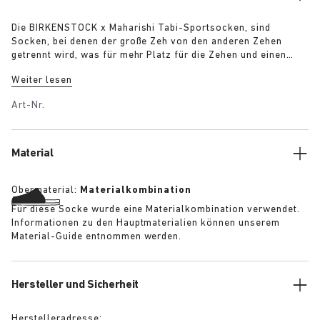
Die BIRKENSTOCK x Maharishi Tabi-Sportsocken, sind
Socken, bei denen der große Zeh von den anderen Zehen
getrennt wird, was für mehr Platz für die Zehen und einen
besseren Stand sorgt. Die Socken aus einer
Weiter lesen
Baumwollmischung und mit auffälligem Drachenmuster sind
das Must-have der Saison.
Art-Nr.
Material
Obermaterial:
Materialkombination
Für diese Socke wurde eine Materialkombination verwendet.
Informationen zu den Hauptmaterialien können unserem
Material-Guide entnommen werden.
Hersteller und Sicherheit
Herstelleradresse: