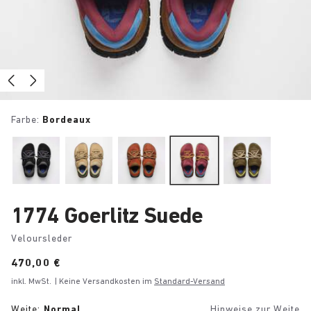
Farbe:
Bordeaux
1774 Goerlitz Suede
Veloursleder
Price:
470,00 €
inkl. MwSt.
| Keine Versandkosten im
Standard-Versand
Weite:
Normal
Hinweise zur Weite