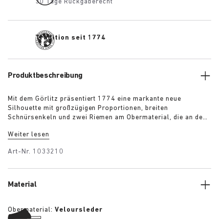
30 Tage Rückgaberecht
Tradition seit 1774
Produktbeschreibung
Mit dem Görlitz präsentiert 1774 eine markante neue
Silhouette mit großzügigen Proportionen, breiten
Schnürsenkeln und zwei Riemen am Obermaterial, die an den
legendären Arizona erinnern. Die mehrlagige, kontrastreiche
Weiter lesen
Laufsohle und die skulpturale Sohle verleihen dem Design
eine markante Ausstrahlung, während das hochwertige
Art-Nr.
1033210
Veloursleder in farblich abgestimmten Farben für Tiefe,
Substanz und einen modernen Look sorgt.
Material
Obermaterial:
Veloursleder