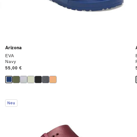
Arizona
EVA
Navy
Price:
55,00 €
Durch
Neu
Anklicken
der
Farben
werden
die
Produktbilder