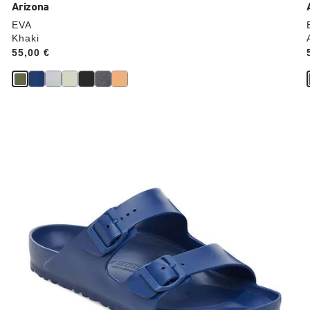
Arizona
EVA
Khaki
Price:
55,00 €
Durch
Anklicken
der
Farben
werden
die
Produktbilder
aktualisiert.