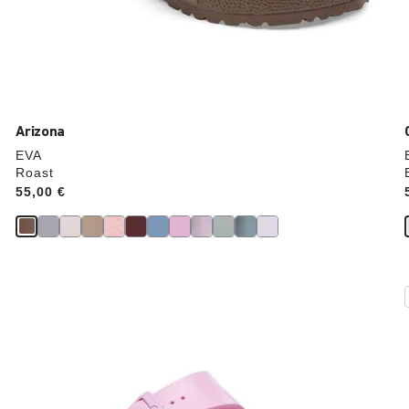
Arizona
EVA
Roast
Price:
55,00 €
Durch
Anklicken
der
Farben
werden
die
Produktbilder
aktualisiert.