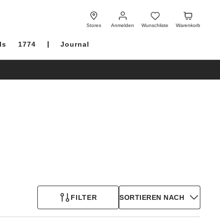
Anmelden
Wunschliste
Warenkorb
Stores
Anmelden
Wunschliste
Warenkorb
ls
1774
Journal
FILTER
SORTIEREN NACH