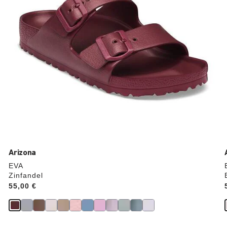
aktualisiert.
Arizona
EVA
Zinfandel
Price:
55,00 €