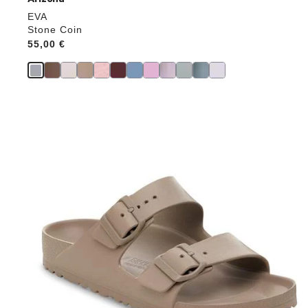
EVA
Stone Coin
Price:
55,00 €
Durch
Anklicken
der
Farben
werden
die
Produktbilder
aktualisiert.