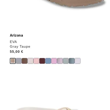
Arizona
EVA
Gray Taupe
Price:
55,00 €
Durch
Anklicken
der
Farben
werden
die
Produktbilder
aktualisiert.