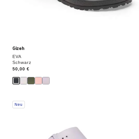
Gizeh
EVA
Schwarz
Price:
50,00 €
Durch
Neu
Anklicken
der
Farben
werden
die
Produktbilder