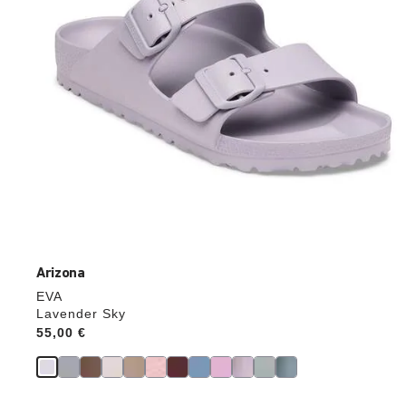
aktualisiert.
Arizona
EVA
Lavender Sky
Price:
55,00 €