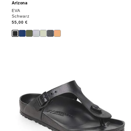
Arizona
EVA
Schwarz
Price:
55,00 €
Durch
Anklicken
der
Farben
werden
die
Produktbilder
aktualisiert.