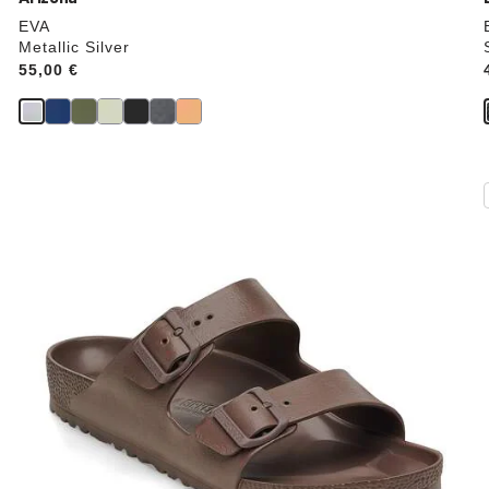
EVA
Metallic Silver
Price:
55,00 €
Durch
Anklicken
der
Farben
werden
die
Produktbilder
aktualisiert.