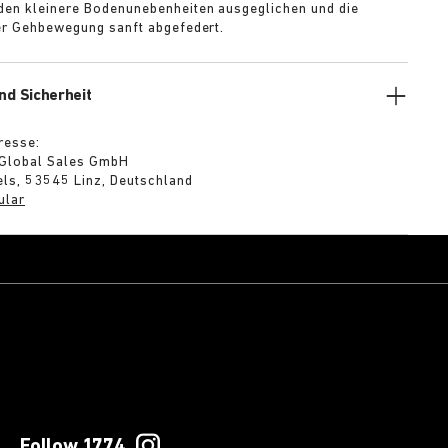
en kleinere Bodenunebenheiten ausgeglichen und die
der Gehbewegung sanft abgefedert.
nd Sicherheit
resse:
 Global Sales GmbH
ls, 53545 Linz, Deutschland
ular
Follow 1774