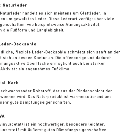
l:
Naturleder
Naturleder handelt es sich meistens um Glattleder, in
en um gewalktes Leder. Diese Lederart verfügt über viele
genschaften, wie beispielsweise Atmungsaktivität,
 die Fußform und Langlebigkeit.
Leder-Decksohle
ndliche, flexible Leder-Decksohle schmiegt sich sanft an den
t sich an dessen Kontur an. Die offenporige und dadurch
mungsaktive Oberfläche ermöglicht auch bei starker
 Aktivität ein angenehmes Fußklima.
ial:
Kork
 nachwachsender Rohstoff, der aus der Rindenschicht der
wonnen wird. Das Naturprodukt ist wärmeisolierend und
 sehr gute Dämpfungseigenschaften.
VA
vinylacetat) ist ein hochwertiger, besonders leichter,
Kunststoff mit äußerst guten Dämpfungseigenschaften.