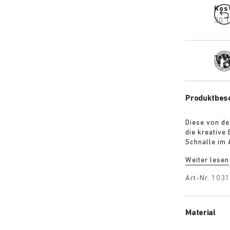
Kos
30 T
Trad
Produktbes
Diese von de
die kreative 
Schnalle im 
Glamour und 
Weiter lesen
erhöhte Fers
das außergew
Art-Nr.
1031
Fuß schmiegt
Material