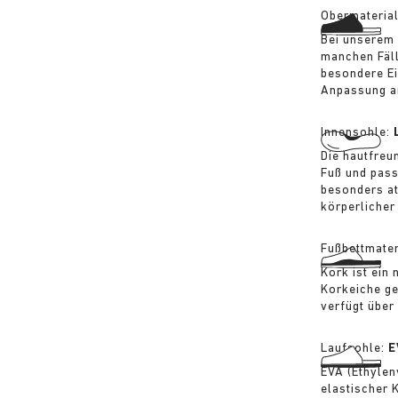
Obermateria
Bei unserem 
manchen Fäll
besondere Ei
Anpassung an
Innensohle:
Die hautfreu
Fuß und pass
besonders at
körperlicher
Fußbettmater
Kork ist ein
Korkeiche ge
verfügt über
Laufsohle:
E
EVA (Ethylen
elastischer 