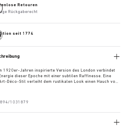
tenlose Retouren
age Rückgaberecht
ition seit 1774
chreibung
n 1920er-Jahren inspirierte Version des London verbindet
Energie dieser Epoche mit einer subtilen Raffinesse. Eine
Art-Déco-Stil verleiht dem rustikalen Look einen Hauch von
erinnert an die Eleganz und den Optimismus dieser Zeit. Der
enbereich prägt die klare, nahtfreie Silhouette, während sich
öhnlich weiche Obermaterial aus Veloursleder sanft an den
894/1031879
.