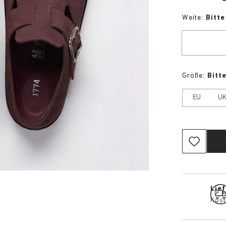
Weite:
Bitt
Größe:
Bitt
EU
U
Lief
Kost