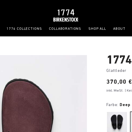
1774 COLLECTIONS
COLLABORATIONS
SHOP ALL
ABOUT
1774
Glattleder
Price:
370,00 
inkl. MwSt.
| K
Farbe:
Deep