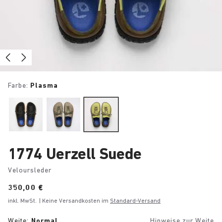
Farbe:
Plasma
1774 Uerzell Suede
Veloursleder
Price:
350,00 €
inkl. MwSt.
| Keine Versandkosten im
Standard-Versand
Weite:
Normal
Hinweise zur Weite