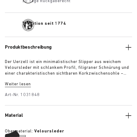
30 Tage Rückgaberecht
Tradition seit 1774
Produktbeschreibung
Der Uerzell ist ein minimalistischer Slipper aus weichem
Veloursleder mit schlankem Profil, filigraner Schnürung und
einer charakteristischen sichtbaren Korkzwischensohle –
eine subtile Anspielung auf die klassischen BIRKENSTOCK
Weiter lesen
Sandalen. Der skulpturale und zugleich zurückhaltende Style
ist in den Farben Taupe, Limette und Maroon erhältlich und
Art-Nr.
1031848
sorgt für einen selbstbewussten Auftritt.
Material
Obermaterial:
Veloursleder