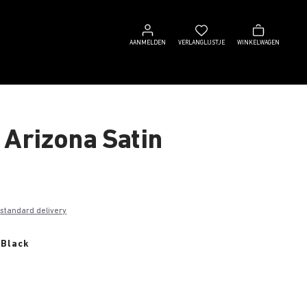
Aanmelden
Verlanglijstje
Winkelwagen
AANMELDEN
VERLANGLIJSTJE
WINKELWAGEN
 Arizona Satin
0
e
standard delivery
 Black