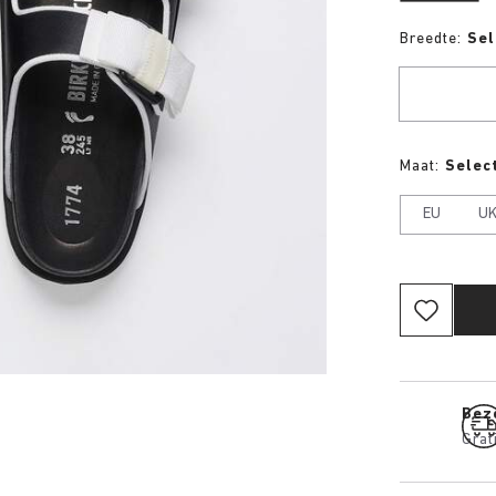
Breedte:
Sel
Maat:
Select
EU
U
Bez
Grat