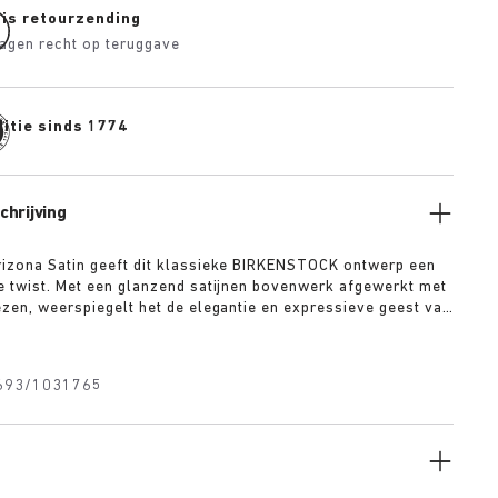
tis retourzending
agen recht op teruggave
itie sinds 1774
hrijving
izona Satin geeft dit klassieke BIRKENSTOCK ontwerp een
e twist. Met een glanzend satijnen bovenwerk afgewerkt met
ezen, weerspiegelt het de elegantie en expressieve geest van
van de jaren 1920. Een afneembare strik van textiel voegt een
och speels detail toe, waaronder een gladde 1774 gesp te
omt, zodat dit veelzijdige model een twenties retrolook
693/1031765
t een eigentijdse stijl.