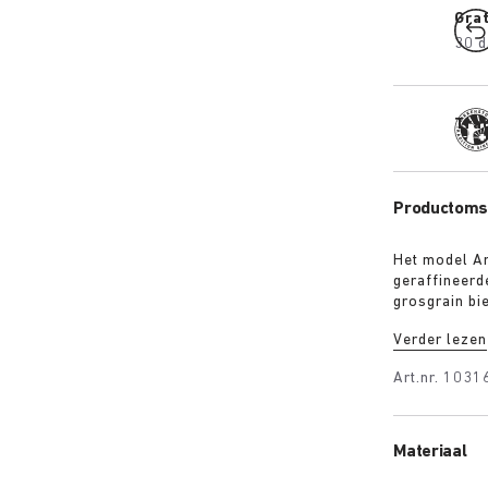
Gra
30 d
Trad
Productomsc
Het model Ar
geraffineerd
grosgrain bi
het Berlijn 
Verder lezen
elegant en t
voorschijn k
Art.nr.
1031
combineert me
Materiaal