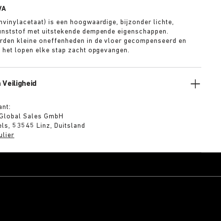
VA
nvinylacetaat) is een hoogwaardige, bijzonder lichte,
unststof met uitstekende dempende eigenschappen.
rden kleine oneffenheden in de vloer gecompenseerd en
s het lopen elke stap zacht opgevangen.
 Veiligheid
ant:
 Global Sales GmbH
ls, 53545 Linz, Duitsland
ulier