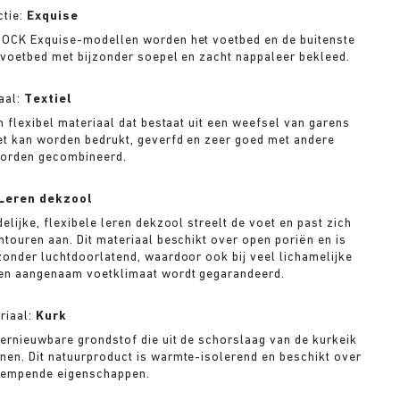
ctie:
Exquise
TOCK Exquise-modellen worden het voetbed en de buitenste
 voetbed met bijzonder soepel en zacht nappaleer bekleed.
aal:
Textiel
n flexibel materiaal dat bestaat uit een weefsel van garens
et kan worden bedrukt, geverfd en zeer goed met andere
worden gecombineerd.
Leren dekzool
elijke, flexibele leren dekzool streelt de voet en past zich
ntouren aan. Dit materiaal beschikt over open poriën en is
zonder luchtdoorlatend, waardoor ook bij veel lichamelijke
een aangenaam voetklimaat wordt gegarandeerd.
riaal:
Kurk
hernieuwbare grondstof die uit de schorslaag van de kurkeik
en. Dit natuurproduct is warmte-isolerend en beschikt over
dempende eigenschappen.