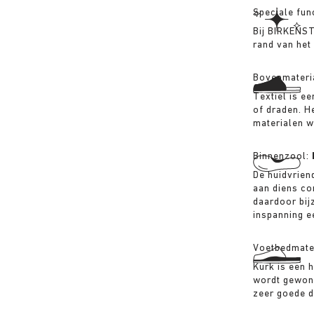
Speciale fun
Bij BIRKENS
rand van het
Bovenmateri
Textiel is ee
of draden. H
materialen 
Binnenzool:
De huidvriend
aan diens co
daardoor bij
inspanning 
Voetbedmate
Kurk is een 
wordt gewonn
zeer goede 