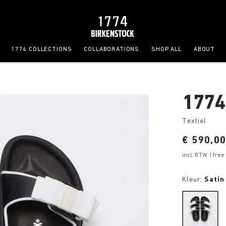
1774 COLLECTIONS
COLLABORATIONS
SHOP ALL
ABOUT
1774
Textiel
Price:
€ 590,0
incl. BTW
| fre
Kleur:
Satin