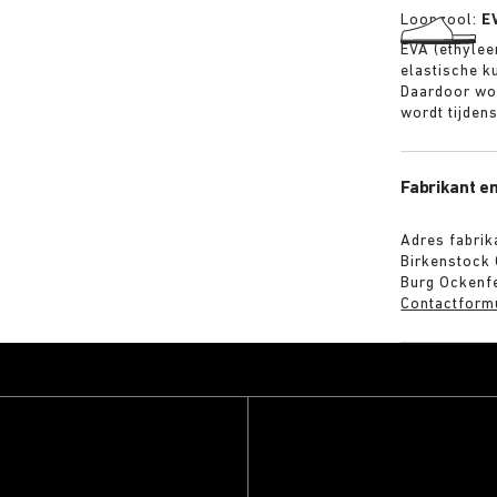
Loopzool:
E
EVA (ethylee
elastische k
Daardoor wo
wordt tijden
Fabrikant en
Adres fabrik
Birkenstock
Burg Ockenfe
Contactform