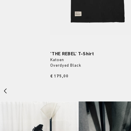
'THE REBEL' T-Shirt
Katoen
Overdyed Black
Price:
€ 175,00