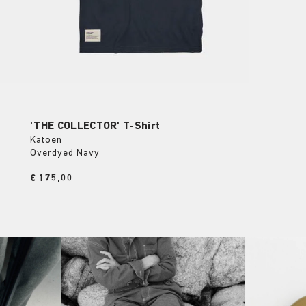
'THE COLLECTOR' T-Shirt
Katoen
Overdyed Navy
Price:
€ 175,00