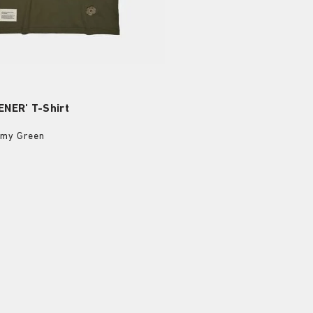
NER' T-Shirt
rmy Green