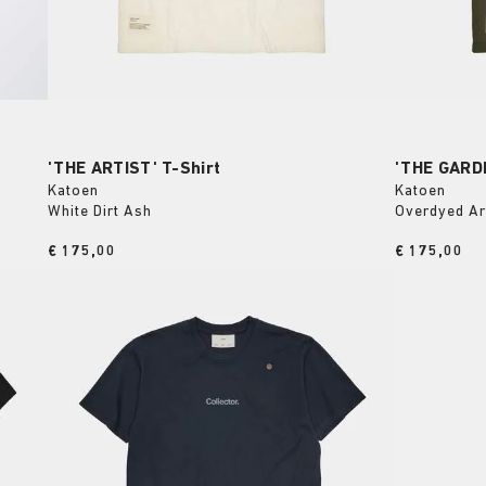
'THE ARTIST' T-Shirt
'THE GARDE
Katoen
Katoen
White Dirt Ash
Overdyed A
Price:
€ 175,00
Price:
€ 175,00