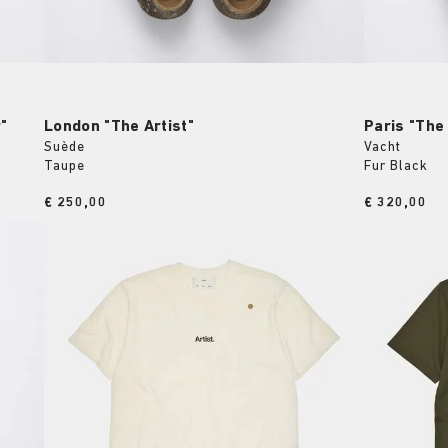
"
London "The Artist"
Paris "The
Suède
Vacht
Taupe
Fur Black
Price:
€ 250,00
Price:
€ 320,00