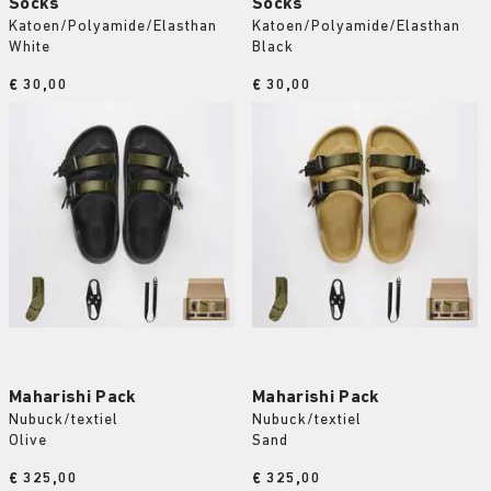
Socks
Socks
Katoen/Polyamide/Elasthan
Katoen/Polyamide/Elasthan
White
Black
Price:
€ 30,00
Price:
€ 30,00
Maharishi Pack
Maharishi Pack
Nubuck/textiel
Nubuck/textiel
Olive
Sand
Price:
€ 325,00
Price:
€ 325,00