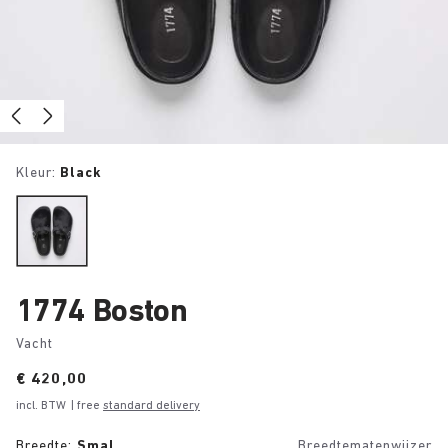
Kleur:
Black
1774 Boston
Vacht
Price:
€ 420,00
incl. BTW
| free
standard delivery
Breedte:
Smal
Breedtematenwijzer