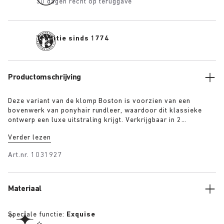
30 dagen recht op teruggave
Traditie sinds 1774
Productomschrijving
Deze variant van de klomp Boston is voorzien van een
bovenwerk van ponyhair rundleer, waardoor dit klassieke
ontwerp een luxe uitstraling krijgt. Verkrijgbaar in 2
kleurstellingen – luipaardprint en zwart – beide met een
Verder lezen
exclusieve 1774-gesp. De basis vormt het befaamde
BIRKENSTOCK voetbed bekleed met premium nappaleer in een
Art.nr.
1031927
bijpassende kleur. Deze klompen weerspiegelen de elegantie
en expressieve geest van het Berlijn van de jaren 1920.
Materiaal
Speciale functie:
Exquise