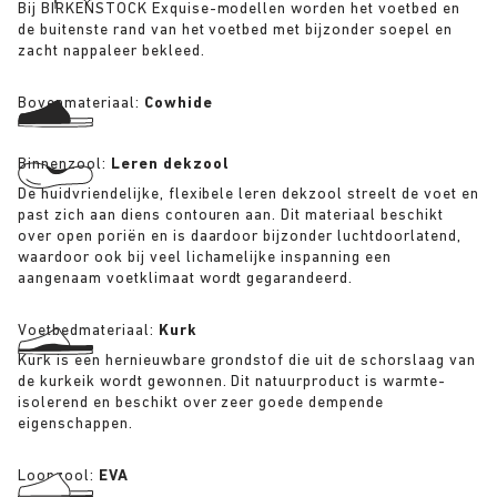
Bij BIRKENSTOCK Exquise-modellen worden het voetbed en
de buitenste rand van het voetbed met bijzonder soepel en
zacht nappaleer bekleed.
Bovenmateriaal:
Cowhide
Binnenzool:
Leren dekzool
De huidvriendelijke, flexibele leren dekzool streelt de voet en
past zich aan diens contouren aan. Dit materiaal beschikt
over open poriën en is daardoor bijzonder luchtdoorlatend,
waardoor ook bij veel lichamelijke inspanning een
aangenaam voetklimaat wordt gegarandeerd.
Voetbedmateriaal:
Kurk
Kurk is een hernieuwbare grondstof die uit de schorslaag van
de kurkeik wordt gewonnen. Dit natuurproduct is warmte-
isolerend en beschikt over zeer goede dempende
eigenschappen.
Loopzool:
EVA