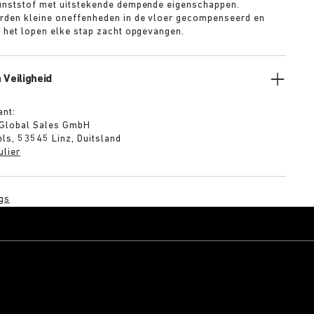
unststof met uitstekende dempende eigenschappen.
rden kleine oneffenheden in de vloer gecompenseerd en
s het lopen elke stap zacht opgevangen.
 Veiligheid
ant:
 Global Sales GmbH
ls, 53545 Linz, Duitsland
ulier
gs