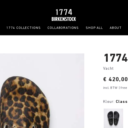
1774 COLLECTIONS
COLLABORATIONS
SHOP ALL
ABOUT
1774
Vacht
Price:
€ 420,0
incl. BTW
| fre
Kleur:
Class