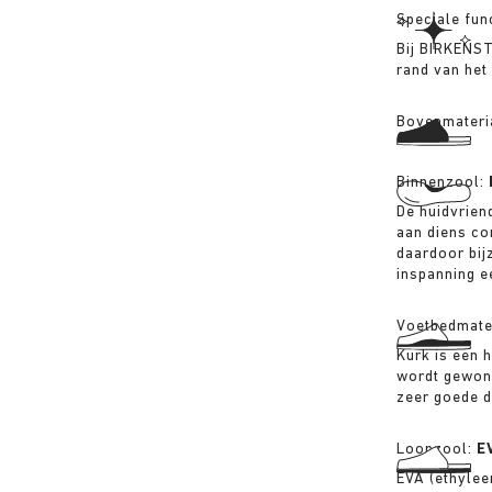
Speciale fun
Bij BIRKENS
rand van het
Bovenmateri
Binnenzool:
De huidvriend
aan diens co
daardoor bij
inspanning 
Voetbedmate
Kurk is een 
wordt gewonn
zeer goede 
Loopzool:
E
EVA (ethylee