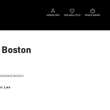
Aanmelden
Verlanglijstje
Winkelwagen
AANMELDEN
VERLANGLIJSTJE
WINKELWAGEN
 Boston
0
e
standard delivery
ic Leo