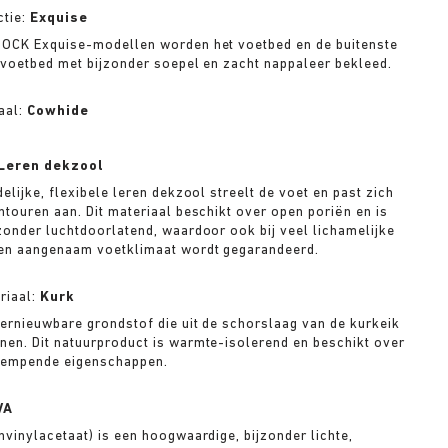
ctie:
Exquise
TOCK Exquise-modellen worden het voetbed en de buitenste
 voetbed met bijzonder soepel en zacht nappaleer bekleed.
aal:
Cowhide
Leren dekzool
elijke, flexibele leren dekzool streelt de voet en past zich
ntouren aan. Dit materiaal beschikt over open poriën en is
zonder luchtdoorlatend, waardoor ook bij veel lichamelijke
een aangenaam voetklimaat wordt gegarandeerd.
riaal:
Kurk
hernieuwbare grondstof die uit de schorslaag van de kurkeik
en. Dit natuurproduct is warmte-isolerend en beschikt over
dempende eigenschappen.
VA
nvinylacetaat) is een hoogwaardige, bijzonder lichte,