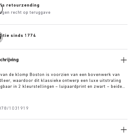
tis retourzending
agen recht op teruggave
itie sinds 1774
hrijving
 van de klomp Boston is voorzien van een bovenwerk van
dleer, waardoor dit klassieke ontwerp een luxe uitstraling
ijgbaar in 2 kleurstellingen – luipaardprint en zwart – beide
lusieve 1774-gesp. De basis vormt het befaamde
 voetbed bekleed met premium nappaleer in een
kleur. Deze klompen weerspiegelen de elegantie en
878/1031919
geest van het Berlijn van de jaren 1920.