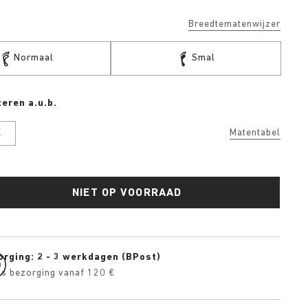
Breedtematenwijzer
Normaal
Smal
eren a.u.b.
K
Matentabel
NIET OP VOORRAAD
orging: 2 - 3 werkdagen (BPost)
is bezorging vanaf 120 €