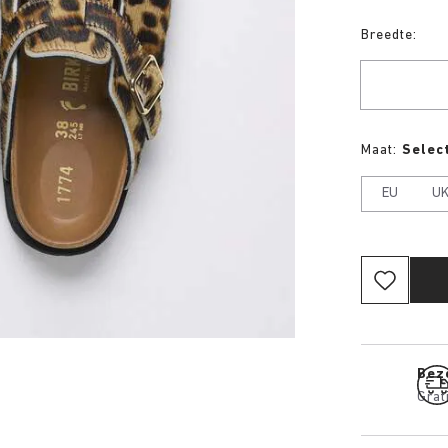
Breedte:
Maat:
Select
EU
U
Bez
Grat