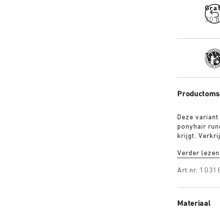
Gra
30 d
Trad
Productomsc
Deze variant
ponyhair run
krijgt. Verkr
met een exc
Verder lezen
BIRKENSTOCK
bijpassende 
Art.nr.
1031
expressieve 
Materiaal